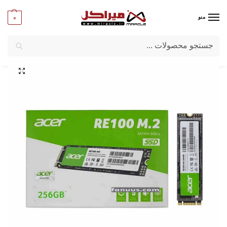
0
منو
جستجو
میراکل
/
کامپیوترهای بدون کیس
/
قطعات All-in-one