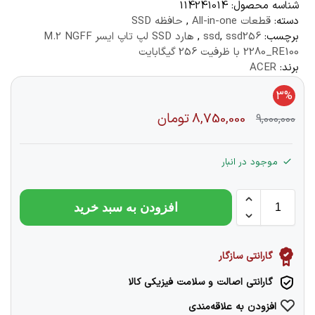
شناسه محصول:
114241014
دسته:
قطعات All-in-one
,
حافظه SSD
برچسب:
ssd256
,
ssd
,
هارد SSD لپ تاپ ایسر M.2 NGFF
2280_RE100 با ظرفیت 256 گیگابایت
برند:
ACER
3%
8,750,000
تومان
9,000,000
موجود در انبار
افزودن به سبد خرید
گارانتی سازگار
گارانتی اصالت و سلامت فیزیکی کالا
افزودن به علاقه‌مندی