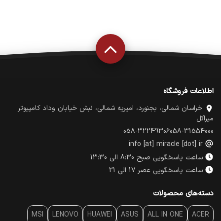
اطلاعات فروشگاه
خراسان شمالی، بجنورد، امیریه شمالی، نبش خیابان وداد کامپیوتر
میراکل
058-32249306
058-31554000
info [at] miracle [dot] ir
ساعت پاسخگویی صبح 8:30 الی 13:30
ساعت پاسخگویی عصر 17 الی 21
دسته‌های محصولات
MSI
LENOVO
HUAWEI
ASUS
ALL IN ONE
ACER