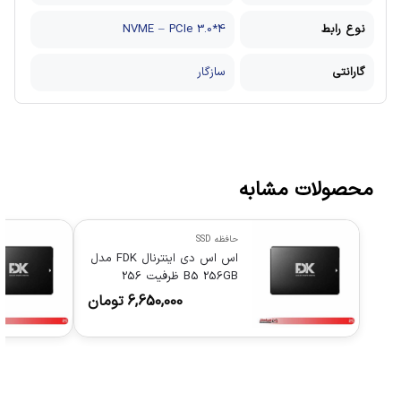
نوع رابط
NVME – PCIe 3.0*4
گارانتی
سازگار
محصولات مشابه
حافظه SSD
اس اس دی اینترنال FDK مدل
B5 256GB ظرفیت 256
گیگابایت
6,650,000
تومان