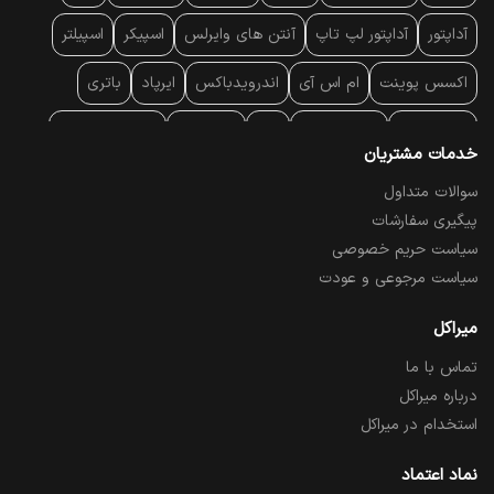
آداپتور
آداپتور لپ تاپ
آنتن‌ های وایرلس
اسپیکر
اسپیلتر
اکسس پوینت
ام اس آی
اندرویدباکس
ایرپاد
باتری
بارکد خوان
برند لپ تاپ
پاور
پاور بانک
پایه خنک کننده
خدمات مشتریان
پایه سقفی
پایه نگهدارنده
پچ کورد شبکه
پد موس
پردازنده
سوالات متداول
پیگیری سفارشات
پرده نمایش
پرینتر حرارتی
پرینتر لیبل - بارکد
پرینتر لیزری
سیاست حریم خصوصی
تبلت و موبایل
تجهیزات پسیو شبکه
تلفن رومیزی تحت شبکه
سیاست مرجوعی و عودت
تلویزیون
چراغ مطالعه
حافظه SSD
خمیر سیلیکون
میراکل
تماس با ما
درایو نوری
درایو نوری اکسترنال
دستگاه حضور غیاب
درباره میراکل
دستگاه ضبط تصاویر
دسته بازی
دوربین مدار بسته
رک
استخدام در میراکل
رم کامپیوتر
رم لپ تاپ
ریبون و رول حرارتی
ساعت هوشمند
نماد اعتماد