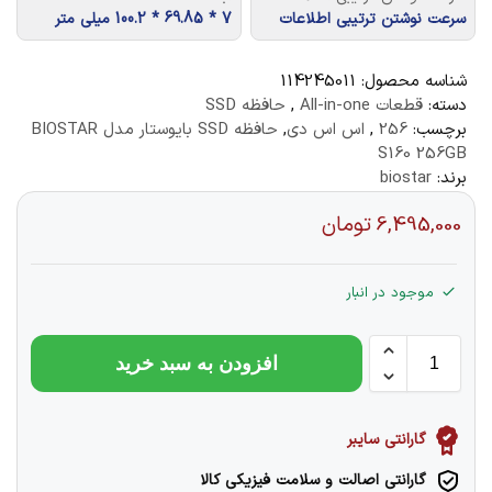
سرعت نوشتن ترتیبی اطلاعات
7 * 69.85 * 100.2 میلی متر
شناسه محصول:
114245011
دسته:
قطعات All-in-one
,
حافظه SSD
برچسب:
256
,
اس اس دی
,
حافظه SSD بایوستار مدل BIOSTAR
S160 256GB
برند:
biostar
6,495,000
تومان
موجود در انبار
افزودن به سبد خرید
گارانتی سایبر
گارانتی اصالت و سلامت فیزیکی کالا