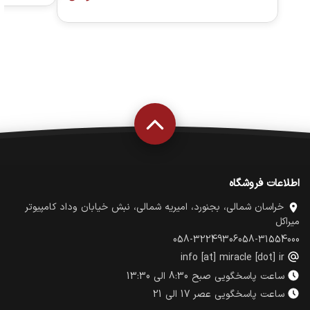
اطلاعات فروشگاه
خراسان شمالی، بجنورد، امیریه شمالی، نبش خیابان وداد کامپیوتر
میراکل
058-32249306
058-31554000
info [at] miracle [dot] ir
ساعت پاسخگویی صبح 8:30 الی 13:30
ساعت پاسخگویی عصر 17 الی 21