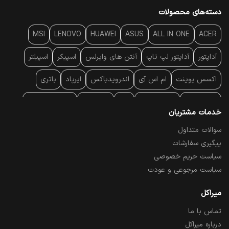
دسته‌های محصولات
MSI
LENOVO
HUAWEI
ASUS
ALL IN ONE
ACER
آداپتور
آداپتور لپ تاپ
آنتن‌ های وایرلس
اسپیکر
اسپیلتر
اکسس پوینت
ام اس آی
اندرویدباکس
ایرپاد
باتری
بارکد خوان
برند لپ تاپ
پاور
پاور بانک
پایه خنک کننده
خدمات مشتریان
پایه سقفی
پایه نگهدارنده
پچ کورد شبکه
پد موس
پردازنده
سوالات متداول
پیگیری سفارشات
پرده نمایش
پرینتر حرارتی
پرینتر لیبل - بارکد
پرینتر لیزری
سیاست حریم خصوصی
تبلت و موبایل
تجهیزات پسیو شبکه
تلفن رومیزی تحت شبکه
سیاست مرجوعی و عودت
تلویزیون
چراغ مطالعه
حافظه SSD
خمیر سیلیکون
میراکل
تماس با ما
درایو نوری
درایو نوری اکسترنال
دستگاه حضور غیاب
درباره میراکل