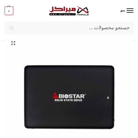
0
منو
جستجو
میراکل
/
کامپیوترهای بدون کیس
/
قطعات All-in-one