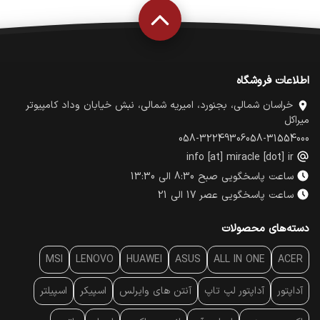
اطلاعات فروشگاه
خراسان شمالی، بجنورد، امیریه شمالی، نبش خیابان وداد کامپیوتر
میراکل
058-32249306
058-31554000
info [at] miracle [dot] ir
ساعت پاسخگویی صبح 8:30 الی 13:30
ساعت پاسخگویی عصر 17 الی 21
دسته‌های محصولات
MSI
LENOVO
HUAWEI
ASUS
ALL IN ONE
ACER
آداپتور
آداپتور لپ تاپ
آنتن‌ های وایرلس
اسپیکر
اسپیلتر