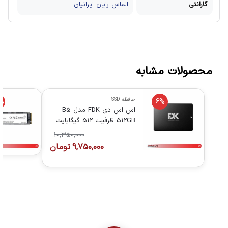
گارانتی
الماس رایان ایرانیان
محصولات مشابه
حافظه SSD
%
6%
اس اس دی FDK مدل B5
512GB ظرفیت 512 گیگابایت
10,350,000
9,750,000
تومان