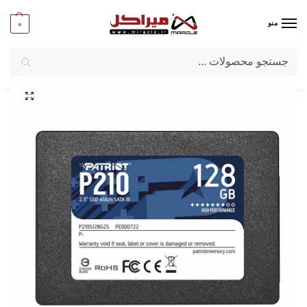
0
منو
جستجو
میراکل
/
کامپیوترهای بدون کیس
/
قطعات All-in-one