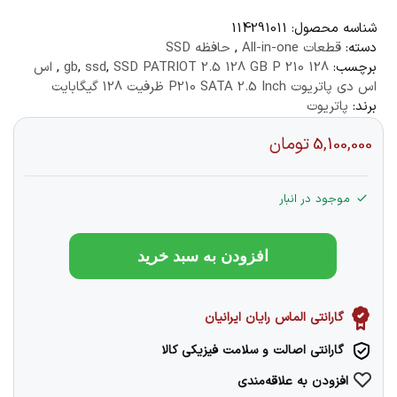
شناسه محصول:
114291011
دسته:
قطعات All-in-one
,
حافظه SSD
برچسب:
128 gb
SSD PATRIOT 2.5 128 GB P 210
,
ssd
,
,
اس
اس دی پاتریوت P210 SATA 2.5 Inch ظرفیت 128 گیگابایت
برند:
پاتریوت
5,100,000
تومان
موجود در انبار
افزودن به سبد خرید
گارانتی الماس رایان ایرانیان
گارانتی اصالت و سلامت فیزیکی کالا
افزودن به علاقه‌مندی