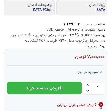
رابط اتصال:
توضیحات اتصال:
SATA 6Gb/s
SATA
شناسه محصول:
114291013
دسته:
قطعات All-in-one
,
حافظه SSD
برچسب:
patriot
,
256G
,
اس اس دی
,
اینترنال
,
حافظه اس اس
دی اینترنال پاتریوت مدل P210 ظرفیت 256 گیگابایت
برند:
پاتریوت
7,000,000
تومان
موجود در انبار
افزودن به سبد خرید
گارانتی الماس رایان ایرانیان