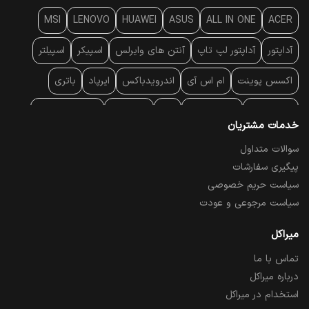
MSI
LENOVO
HUAWEI
ASUS
ALL IN ONE
ACER
آداپتور
آداپتور لپ تاپ
آنتن‌ های وایرلس
اسپیکر
اسپیلتر
اکسس پوینت
ام اس آی
اندرویدباکس
ایرپاد
باتری
بارکد خوان
برند لپ تاپ
پاور
پاور بانک
پایه خنک کننده
خدمات مشتریان
پایه سقفی
پایه نگهدارنده
پچ کورد شبکه
پد موس
پردازنده
سوالات متداول
پیگیری سفارشات
پرده نمایش
پرینتر حرارتی
پرینتر لیبل - بارکد
پرینتر لیزری
سیاست حریم خصوصی
تبلت و موبایل
تجهیزات پسیو شبکه
تلفن رومیزی تحت شبکه
سیاست مرجوعی و عودت
تلویزیون
چراغ مطالعه
حافظه SSD
خمیر سیلیکون
میراکل
تماس با ما
درایو نوری
درایو نوری اکسترنال
دستگاه حضور غیاب
درباره میراکل
دستگاه ضبط تصاویر
دسته بازی
دوربین مدار بسته
رک
استخدام در میراکل