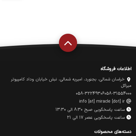
اطلاعات فروشگاه
خراسان شمالی، بجنورد، امیریه شمالی، نبش خیابان وداد کامپیوتر
میراکل
058-32249306
058-31554000
info [at] miracle [dot] ir
ساعت پاسخگویی صبح 8:30 الی 13:30
ساعت پاسخگویی عصر 17 الی 21
دسته‌های محصولات