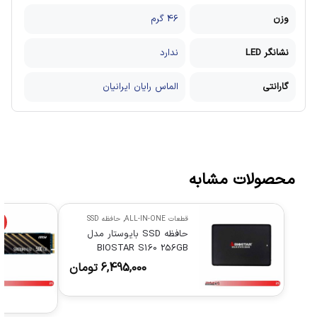
وزن
46 گرم
نشانگر LED
ندارد
گارانتی
الماس رایان ایرانیان
محصولات مشابه
قطعات ALL-IN-ONE
,
حافظه SSD
%
حافظه SSD بایوستار مدل
BIOSTAR S160 256GB
6,495,000
تومان