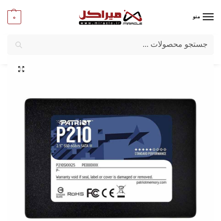
0
منو
جستجو
میراکل
/
کامپیوترهای بدون کیس
/
قطعات All-in-one