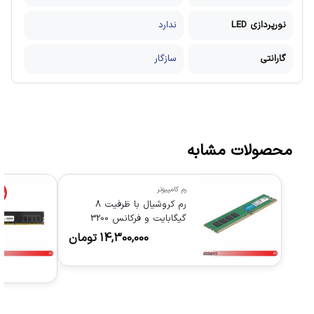
نورپردازی LED
ندارد
گارانتی
سازگار
محصولات مشابه
رم کامپیوتر
%
رم کروشیال با ظرفیت 8
گیگابایت و فرکانس 3200
مگاهرتز
14,300,000
تومان