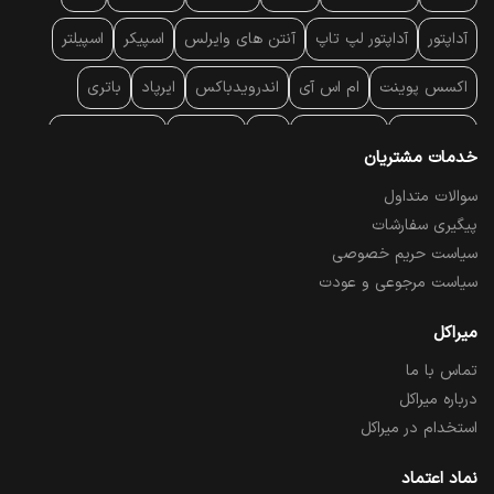
آداپتور
آداپتور لپ تاپ
آنتن‌ های وایرلس
اسپیکر
اسپیلتر
اکسس پوینت
ام اس آی
اندرویدباکس
ایرپاد
باتری
بارکد خوان
برند لپ تاپ
پاور
پاور بانک
پایه خنک کننده
خدمات مشتریان
پایه سقفی
پایه نگهدارنده
پچ کورد شبکه
پد موس
پردازنده
سوالات متداول
پیگیری سفارشات
پرده نمایش
پرینتر حرارتی
پرینتر لیبل - بارکد
پرینتر لیزری
سیاست حریم خصوصی
تبلت و موبایل
تجهیزات پسیو شبکه
تلفن رومیزی تحت شبکه
سیاست مرجوعی و عودت
تلویزیون
چراغ مطالعه
حافظه SSD
خمیر سیلیکون
میراکل
تماس با ما
درایو نوری
درایو نوری اکسترنال
دستگاه حضور غیاب
درباره میراکل
دستگاه ضبط تصاویر
دسته بازی
دوربین مدار بسته
رک
استخدام در میراکل
رم کامپیوتر
رم لپ تاپ
ریبون و رول حرارتی
ساعت هوشمند
نماد اعتماد