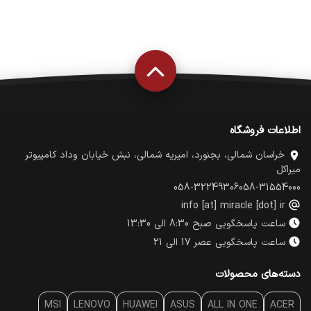
اطلاعات فروشگاه
خراسان شمالی، بجنورد، امیریه شمالی، نبش خیابان وداد کامپیوتر
میراکل
058-32249306
058-31554000
info [at] miracle [dot] ir
ساعت پاسخگویی صبح 8:30 الی 13:30
ساعت پاسخگویی عصر 17 الی 21
دسته‌های محصولات
MSI
LENOVO
HUAWEI
ASUS
ALL IN ONE
ACER