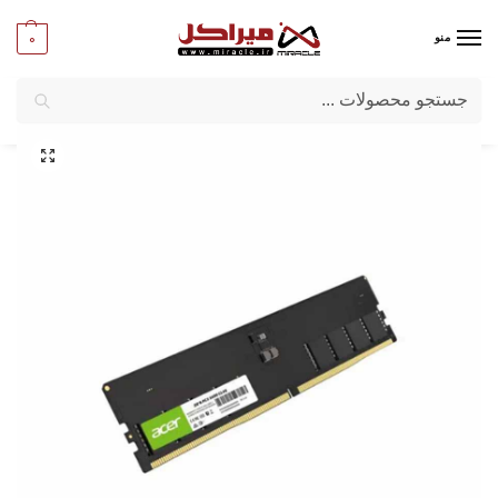
0
منو
جستجو
میراکل
/
کامپیوتر
/
قطعات اصلی
/
رم کامپیوتر