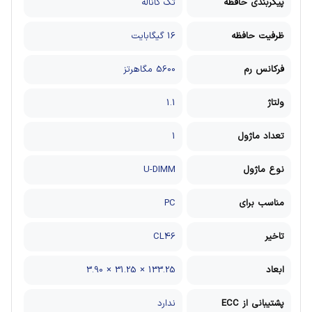
پیکربندی حافظه
تک کاناله
ظرفیت حافظه
16 گیگابایت
فرکانس رم
5600 مگاهرتز
ولتاژ
1.1
تعداد ماژول
1
نوع ماژول
U-DIMM
مناسب برای
PC
تاخیر
CL46
ابعاد
133.25 × 31.25 × 3.90
پشتیبانی از ECC
ندارد