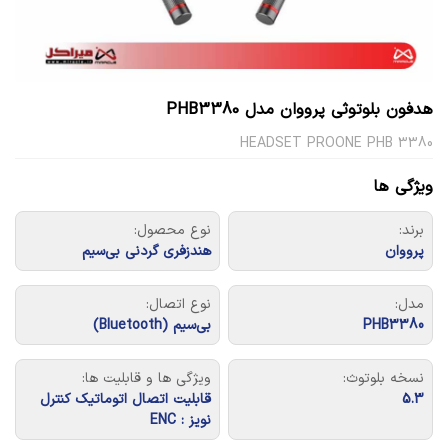
هدفون بلوتوثی پرووان مدل PHB3380
HEADSET PROONE PHB 3380
ویژگی ها
برند:
نوع محصول:
پرووان
هندزفری گردنی بی‌سیم
مدل:
نوع اتصال:
PHB3380
بی‌سیم (Bluetooth)
نسخه بلوتوث:
ویژگی ها و قابلیت ها:
5.3
قابلیت اتصال اتوماتیک کنترل
نویز : ENC