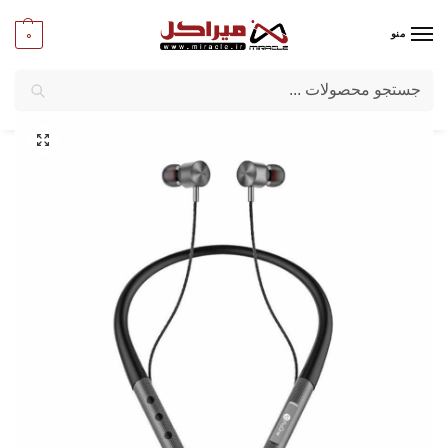
0
منو
جستجو
میراکل
/
کامپیوتر
/
قطعات جانبی
/
هدست و هدفون