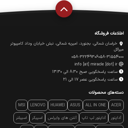
اطلاعات فروشگاه
خراسان شمالی، بجنورد، امیریه شمالی، نبش خیابان وداد کامپیوتر
میراکل
058-32249306
058-31554000
info [at] miracle [dot] ir
ساعت پاسخگویی صبح 8:30 الی 13:30
ساعت پاسخگویی عصر 17 الی 21
دسته‌های محصولات
MSI
LENOVO
HUAWEI
ASUS
ALL IN ONE
ACER
آداپتور
آداپتور لپ تاپ
آنتن‌ های وایرلس
اسپیکر
اسپیلتر