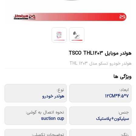
هولدر موبایل TSCO THL1203
هولدر خودرو تسکو مدل THL 1203
ویژگی ها
ابعاد:
نوع:
7*4.5*12CM
هولدر خودرو
جنس:
نحوه اتصال به گوشی:
سیلیکون+پلاستیک
suction cup
رنگ:
توضیحات تکمیلی: