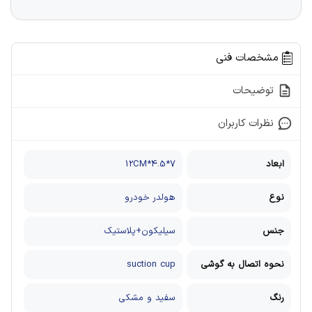
مشخصات فنی
توضیحات
نظرات کاربران
ابعاد
7*4.5*12CM
نوع
هولدر خودرو
جنس
سیلیکون+پلاستیک
نحوه اتصال به گوشی
suction cup
رنگ
سفید و مشکی