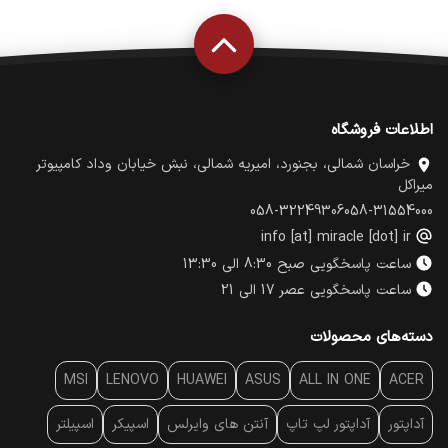
اطلاعات فروشگاه
خراسان شمالی، بجنورد، امیریه شمالی، نبش خیابان وداد کامپیوتر
میراکل
058-32249306
058-31554000
info [at] miracle [dot] ir
ساعت پاسخگویی صبح 8:30 الی 13:30
ساعت پاسخگویی عصر 17 الی 21
دسته‌های محصولات
MSI
LENOVO
HUAWEI
ASUS
ALL IN ONE
ACER
آداپتور
آداپتور لپ تاپ
آنتن‌ های وایرلس
اسپیکر
اسپیلتر