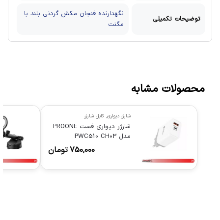
نگهدارنده فنجان مکش گردنی بلند با
توضیحات تکمیلی
مگنت
محصولات مشابه
شارژر دیواری
,
کابل شارژر
شارژر دیواری فست PROONE
مدل PWC510 CH03
750,000
تومان