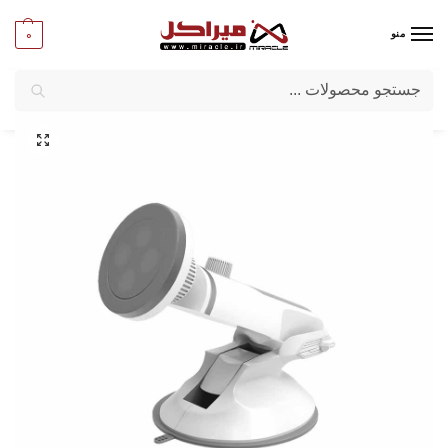
0
منو
جستجو
میراکل
/
پایه نگهدارنده