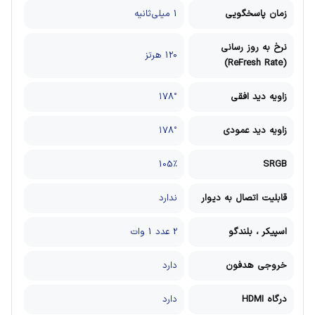
زمان پاسخگویی
1 میلی‌ثانیه
نرخ به روز رسانی
120 هرتز
(ReFresh Rate)
زاویه دید افقی
۱۷۸°
زاویه دید عمودی
۱۷۸°
105٪
SRGB
قابلیت اتصال به دیوار
ندارد
اسپیکر ، بلندگو
2 عدد 1 وات
خروجی هدفون
دارد
درگاه HDMI
دارد