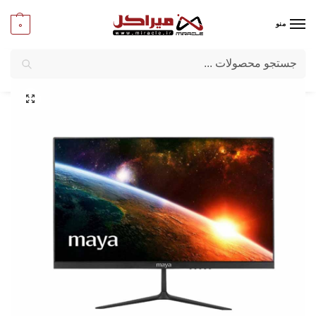
0
منو
جستجو
میراکل
/
کامپیوتر
/
قطعات اصلی
/
مانیتور