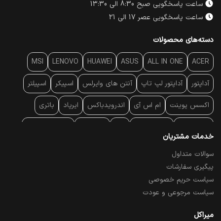
ساعت پاسخگویی صبح 8:30 الی 13:30
ساعت پاسخگویی عصر 17 الی 21
دسته‌های محصولات
MSI
LENOVO
HUAWEI
ASUS
ALL IN ONE
ACER
آداپتور
آداپتور لپ تاپ
آنتن‌ های وایرلس
اسپیکر
اسپیلتر
اکسس پوینت
ام اس آی
اندرویدباکس
ایرپاد
باتری
بارکد خوان
برند لپ تاپ
پاور
پاور بانک
پایه خنک کننده
خدمات مشتریان
پایه سقفی
پایه نگهدارنده
پچ کورد شبکه
پد موس
پردازنده
سوالات متداول
پیگیری سفارشات
پرده نمایش
پرینتر حرارتی
پرینتر لیبل - بارکد
پرینتر لیزری
سیاست حریم خصوصی
تبلت و موبایل
تجهیزات پسیو شبکه
تلفن رومیزی تحت شبکه
سیاست مرجوعی و عودت
تلویزیون
چراغ مطالعه
حافظه SSD
خمیر سیلیکون
میراکل