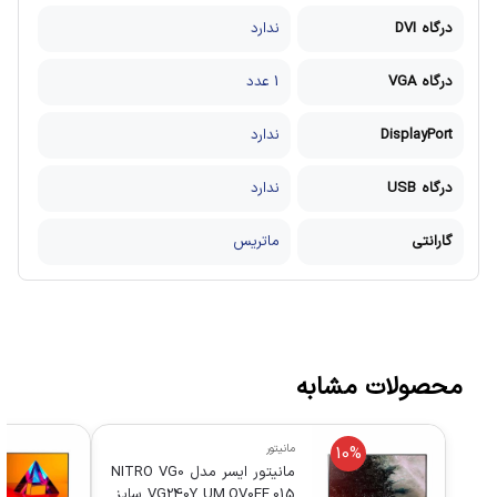
درگاه DVI
ندارد
درگاه VGA
1 عدد
DisplayPort
ندارد
درگاه USB
ندارد
گارانتی
ماتریس
محصولات مشابه
مانیتور
10%
مانیتور ایسر مدل NITRO VG0
VG240Y UM.QV0EE.015 سایز