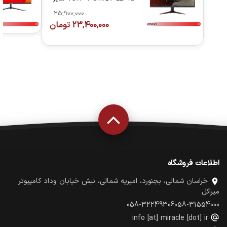
23.8 اینچ
25,900,000
23,400,000
تومان
اطلاعات فروشگاه
خراسان شمالی، بجنورد، امیریه شمالی، نبش خیابان وداد کامپیوتر
میراکل
058-32249306
058-31554000
info [at] miracle [dot] ir