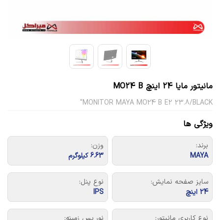
مانیتور مایا 24 اینچ MO24 B
MONITOR MAYA MO24 B E2 23.8/BLACK"
ویژگی ها
برند:
وزن:
MAYA
6.63 کیلوگرم
سایز صفحه نمایش:
نوع پنل:
24 اینچ
IPS
نوع کاربری مانیتور:
نور پس زمینه: