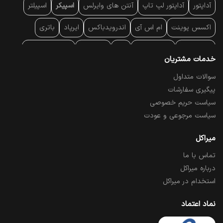
آداپتور
آداپتور لپ تاپ
آنتن‌ های وایرلس
اسپیکر
اسپیلتر
اکسس پوینت
ام اس آی
اندرویدباکس
ایرپاد
باتری
بارکد خوان
برند لپ تاپ
پاور
پاور بانک
پایه خنک کننده
خدمات مشتریان
پایه سقفی
پایه نگهدارنده
پچ کورد شبکه
پد موس
پردازنده
سوالات متداول
پیگیری سفارشات
پرده نمایش
پرینتر حرارتی
پرینتر لیبل - بارکد
پرینتر لیزری
سیاست حریم خصوصی
تبلت و موبایل
تجهیزات پسیو شبکه
تلفن رومیزی تحت شبکه
سیاست مرجوعی و عودت
تلویزیون
چراغ مطالعه
حافظه SSD
خمیر سیلیکون
میراکل
تماس با ما
درایو نوری
درایو نوری اکسترنال
دستگاه حضور غیاب
درباره میراکل
دستگاه ضبط تصاویر
دسته بازی
دوربین مدار بسته
رک
استخدام در میراکل
رم کامپیوتر
رم لپ تاپ
ریبون و رول حرارتی
ساعت هوشمند
نماد اعتماد