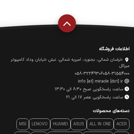
اطلاعات فروشگاه
خراسان شمالی، بجنورد، امیریه شمالی، نبش خیابان وداد کامپیوتر
میراکل
058-32249306
058-31554000
info [at] miracle [dot] ir
ساعت پاسخگویی صبح 8:30 الی 13:30
ساعت پاسخگویی عصر 17 الی 21
دسته‌های محصولات
MSI
LENOVO
HUAWEI
ASUS
ALL IN ONE
ACER