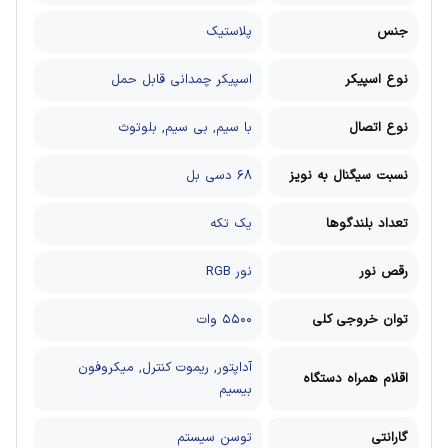
جنس
پلاستیک
نوع اسپیکر
اسپیکر چمدانی قابل حمل
نوع اتصال
با سیم, بی سیم, بلوتوث
نسبت سیگنال به نویز
۶۸ دسی بل
تعداد بلندگوها
یک تکه
رقص نور
نور RGB
توان خروجی کلی
۵۵۰۰ وات
آداپتور, ریموت کنترل, میکروفون
اقلام همراه دستگاه
بیسیم
گارانتی
توسن سیستم