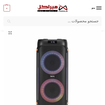
0
منو
جستجو
میراکل
/
کامپیوتر
/
قطعات جانبی
/
اسپیکر