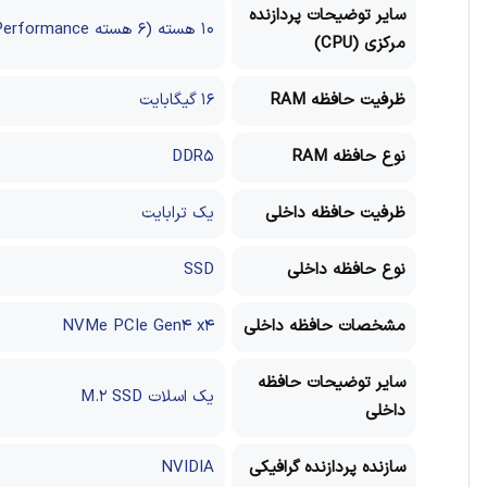
سایر توضیحات پردازنده
۱۰ هسته (۶ هسته Performance و ۴ هسته Efficient) / ۱۶ رشته / توان مصرفی ۴۵ وات / دارای پردازنده گرافیکی مجتمع
مرکزی (CPU)
ظرفیت حافظه RAM
۱۶ گیگابایت
نوع حافظه RAM
DDR۵
ظرفیت حافظه داخلی
یک ترابایت
نوع حافظه داخلی
SSD
مشخصات حافظه داخلی
NVMe PCIe Gen۴ x۴
سایر توضیحات حافظه
یک اسلات M.۲ SSD
داخلی
سازنده پردازنده گرافیکی
NVIDIA