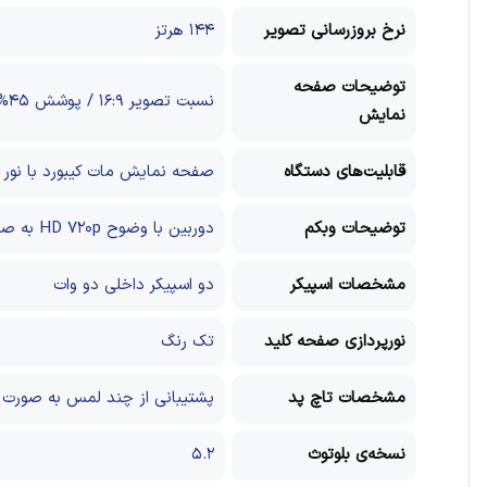
نرخ بروزرسانی تصویر
۱۴۴ هرتز
توضیحات صفحه
نسبت تصویر ۱۶:۹ / پوشش ۴۵% دامنه رنگی NTSC
نمایش
قابلیت‌های دستگاه
صفحه نمایش مات
کیبورد با نور
توضیحات وبکم
دوربین با وضوح HD ۷۲۰p به صورت ۳۰ فریم
مشخصات اسپیکر
دو اسپیکر داخلی دو وات
نورپردازی صفحه کلید
تک رنگ
مشخصات تاچ پد
پشتیبانی از چند لمس به صورت 
نسخه‌ی بلوتوث
۵.۲