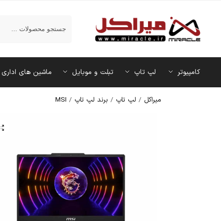
جستجو
کامپیوتر
لپ تاپ
تبلت و موبایل
ماشین‌ های اداری
میراکل
/
لپ تاپ
/
برند لپ تاپ
/
MSI