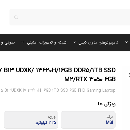
کامپیوترهای بدون کیس
شبکه و تجهیزات امنیتی
صوتی و 
 B13 UDXK/ 13620H/16GB DDR5/1TB SSD
M2/RTX 3050 6GB
15 B13UDXK i7 13620H 16GB 1TB SSD 6GB FHD Gaming Laptop
ویژگی ها
برند:
وزن:
MSI
۲.۲۵ کیلوگرم