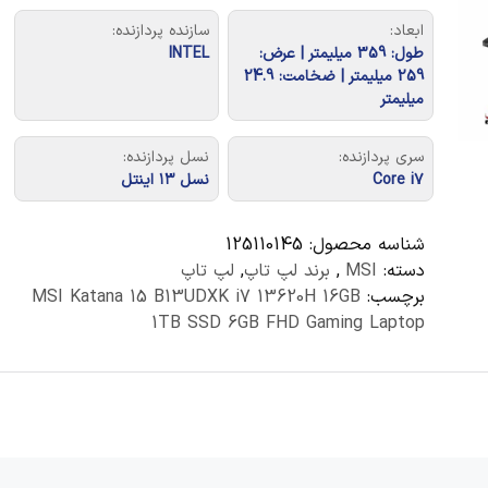
ابعاد:
سازنده پردازنده:
طول: 359 میلیمتر | عرض:
INTEL
259 میلیمتر | ضخامت: 24.9
میلیمتر
سری پردازنده:
نسل پردازنده:
Core i۷
نسل ۱۳ اینتل
شناسه محصول:
125110145
دسته:
MSI
,
برند لپ تاپ
,
لپ تاپ
برچسب:
MSI Katana 15 B13UDXK i7 13620H 16GB
1TB SSD 6GB FHD Gaming Laptop