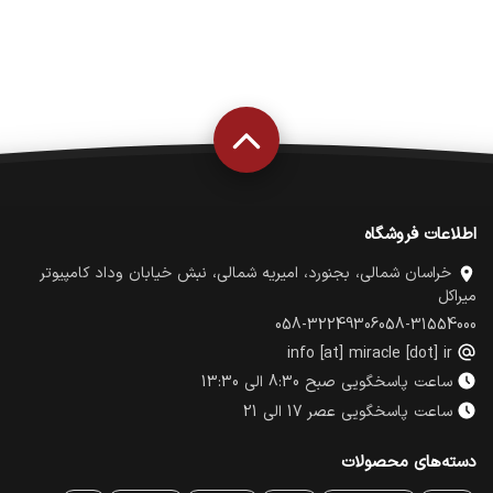
اطلاعات فروشگاه
خراسان شمالی، بجنورد، امیریه شمالی، نبش خیابان وداد کامپیوتر
میراکل
058-32249306
058-31554000
info [at] miracle [dot] ir
ساعت پاسخگویی صبح 8:30 الی 13:30
ساعت پاسخگویی عصر 17 الی 21
دسته‌های محصولات