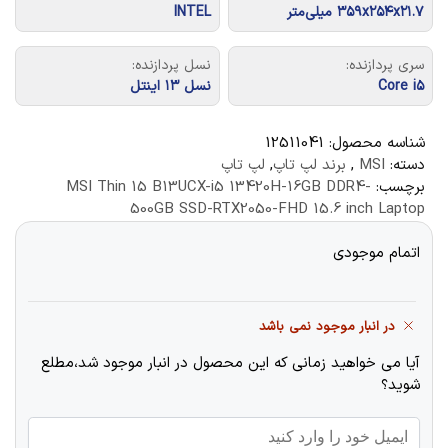
۳۵۹x۲۵۴x۲۱.۷ میلی‌متر
INTEL
سری پردازنده:
نسل پردازنده:
Core i۵
نسل ۱۳ اینتل
شناسه محصول:
12511041
دسته:
MSI
,
برند لپ تاپ
,
لپ تاپ
برچسب:
MSI Thin 15 B13UCX-i5 13420H-16GB DDR4-
500GB SSD-RTX2050-FHD 15.6 inch Laptop
اتمام موجودی
در انبار موجود نمی باشد
آیا می خواهید زمانی که این محصول در انبار موجود شد،مطلع
شوید؟