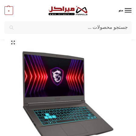
0
منو
جستجو
میراکل
/
لپ تاپ
/
برند لپ تاپ
/
MSI