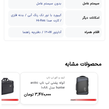
سیستم عامل
بدون سیستم عامل
کیبورد با نور تک رنگ آبی / بدنه فلزی
امکانات دیگر
/ کارت صدا Hi-Res
اقلام همراه
آداپتور ۱۲۰W / دفترچه راهنما
محصولات مشابه
کیف و کاور لپ تاپ
کوله پشتی لپ تاپ arctic
hunter مدل 1088
3,470,000
تومان