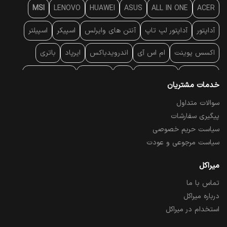
MSI
LENOVO
HUAWEI
ASUS
ALL IN ONE
ACER
آداپتور
آداپتور لپ تاپ
آنتن‌ های وایرلس
اسپیکر
اسپیلتر
اکسس پوینت
ام اس آی
اندرویدباکس
ایرپاد
باتری
بارکد خوان
برند لپ تاپ
پاور
پاور بانک
پایه خنک کننده
خدمات مشتریان
پایه سقفی
پایه نگهدارنده
پچ کورد شبکه
پد موس
پردازنده
سوالات متداول
پیگیری سفارشات
پرده نمایش
پرینتر حرارتی
پرینتر لیبل - بارکد
پرینتر لیزری
سیاست حریم خصوصی
تبلت و موبایل
تجهیزات پسیو شبکه
تلفن رومیزی تحت شبکه
سیاست مرجوعی و عودت
تلویزیون
چراغ مطالعه
حافظه SSD
خمیر سیلیکون
میراکل
تماس با ما
درایو نوری
درایو نوری اکسترنال
دستگاه حضور غیاب
درباره میراکل
دستگاه ضبط تصاویر
دسته بازی
دوربین مدار بسته
رک
استخدام در میراکل