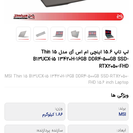
لپ تاپ 15.6 اینچی ام اس آی مدل Thin 15
B13UCX-i5 13420H-16GB DDR4-500GB SSD-
RTX2050-FHD
MSI Thin 15 B13UCX-i5 13420H-16GB DDR4-500GB SSD-RTX2050-
FHD 15.6 inch Laptop
ویژگی ها
برند:
وزن:
MSI
۱.۸۶ کیلوگرم
ابعاد:
سازنده پردازنده: