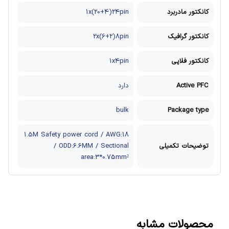
کانکتور مادربرد
1x(20+4)24pin
کانکتور گرافیک
2x(6+2)8pin
کانکتور فلاپی
1x4pin
Active PFC
دارد
bulk
Package type
1.5M Safety power cord / AWG:18
توضیحات تکمیلی
/ ODD:6.6MM / Sectional
area:3*0.75mm²
محصولات مشابه