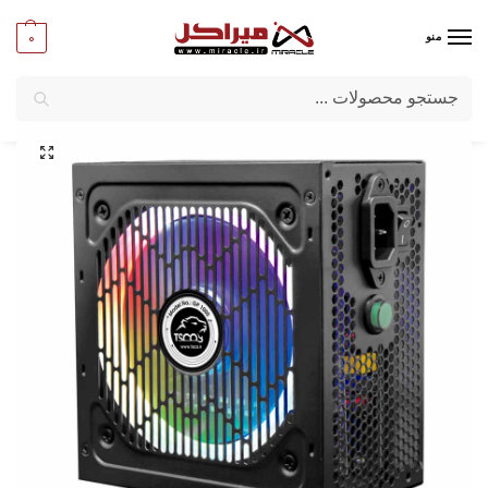
0
منو
جستجو
میراکل
/
کامپیوتر
/
قطعات اصلی
/
پاور