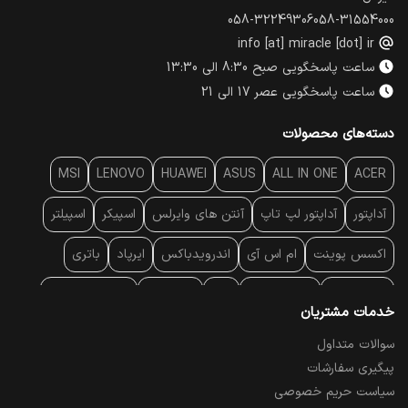
058-32249306
058-31554000
info [at] miracle [dot] ir
ساعت پاسخگویی صبح 8:30 الی 13:30
ساعت پاسخگویی عصر 17 الی 21
دسته‌های محصولات
MSI
LENOVO
HUAWEI
ASUS
ALL IN ONE
ACER
آداپتور
آداپتور لپ تاپ
آنتن‌ های وایرلس
اسپیکر
اسپیلتر
اکسس پوینت
ام اس آی
اندرویدباکس
ایرپاد
باتری
بارکد خوان
برند لپ تاپ
پاور
پاور بانک
پایه خنک کننده
خدمات مشتریان
پایه سقفی
پایه نگهدارنده
پچ کورد شبکه
پد موس
پردازنده
سوالات متداول
پیگیری سفارشات
پرده نمایش
پرینتر حرارتی
پرینتر لیبل - بارکد
پرینتر لیزری
سیاست حریم خصوصی