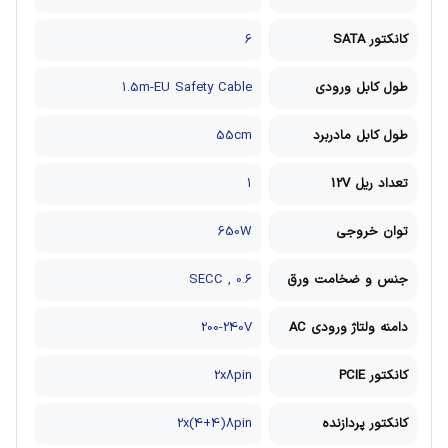
کانکتور SATA
6
طول کابل ورودی
1.5m-EU Safety Cable
طول کابل مادربرد
55cm
تعداد ریل 12V
1
توان خروجی
650W
جنس و ضخامت ورق
0.6 , SECC
دامنه ولتاژ ورودی AC
200-240V
کانکتور PCIE
2x8pin
کانکتور پردازنده
2x(4+4)8pin