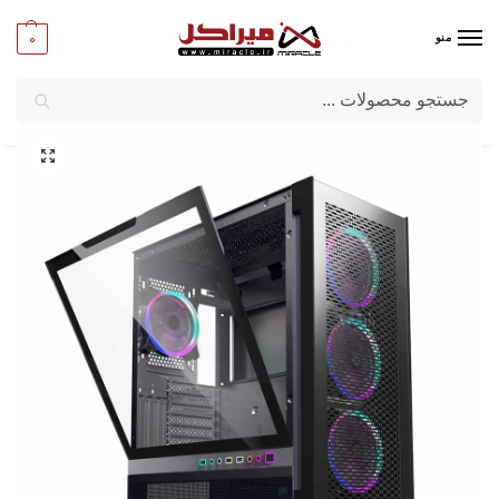
0
منو
جستجو
میراکل
/
کامپیوتر
/
قطعات اصلی
/
کیس