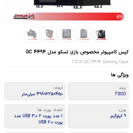
کیس کامپیوتر مخصوص بازی تسکو مدل GC 4494
TSCO GC 4494 Gaming Case
ویژگی ها
برند:
ابعاد:
TSCO
450×225×498 میلی‌متر
وزن:
تعداد پورت ها:
9 کیلوگرم
1 عدد پورت USB 3.0 2 عدد
پورت USB 2.0