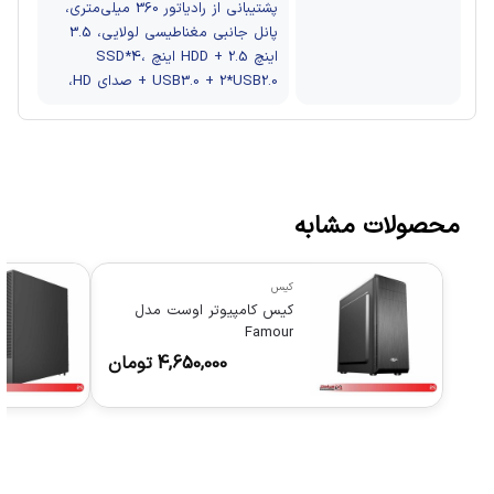
پشتیبانی از رادیاتور 360 میلی‌متری،
پانل جانبی مغناطیسی لولایی، 3.5
اینچ HDD + 2.5 اینچ SSD*4،
USB3.0 + 2*USB2.0 + صدای HD،
محصولات مشابه
کیس
کیس کامپیوتر اوست مدل
Famour
4,650,000
تومان