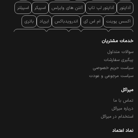
آداپتور
آداپتور لپ تاپ
آنتن‌ های وایرلس
اسپیکر
اسپیلتر
اکسس پوینت
ام اس آی
اندرویدباکس
ایرپاد
باتری
بارکد خوان
برند لپ تاپ
پاور
پاور بانک
پایه خنک کننده
خدمات مشتریان
پایه سقفی
پایه نگهدارنده
پچ کورد شبکه
پد موس
پردازنده
سوالات متداول
پیگیری سفارشات
پرده نمایش
پرینتر حرارتی
پرینتر لیبل - بارکد
پرینتر لیزری
سیاست حریم خصوصی
تبلت و موبایل
تجهیزات پسیو شبکه
تلفن رومیزی تحت شبکه
سیاست مرجوعی و عودت
تلویزیون
چراغ مطالعه
حافظه SSD
خمیر سیلیکون
میراکل
تماس با ما
درایو نوری
درایو نوری اکسترنال
دستگاه حضور غیاب
درباره میراکل
دستگاه ضبط تصاویر
دسته بازی
دوربین مدار بسته
رک
استخدام در میراکل
رم کامپیوتر
رم لپ تاپ
ریبون و رول حرارتی
ساعت هوشمند
نماد اعتماد