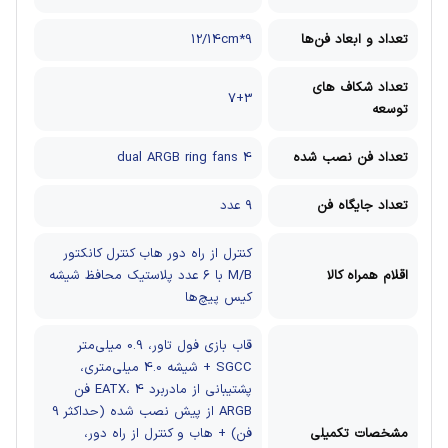
تعداد و ابعاد فن‌ها
9*12/14cm
تعداد شکاف های
7+3
توسعه
تعداد فن نصب شده
4 dual ARGB ring fans
تعداد جایگاه فن
۹ عدد
کنترل از راه دور
هاب کنترل
کانکتور
اقلام همراه کالا
M/B
با ۶ عدد پلاستیک محافظ شیشه
کیس پیچ‌ها
قاب بازی فول تاور، 0.9 میلی‌متر
SGCC + شیشه 4.0 میلی‌متری،
پشتیبانی از مادربرد EATX، 4 فن
ARGB از پیش نصب شده (حداکثر 9
مشخصات تکمیلی
فن) + هاب و کنترل از راه دور،