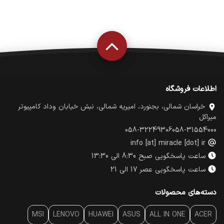
اطلاعات فروشگاه
خراسان شمالی، بجنورد، امیریه شمالی، نبش خیابان وداد کامپیوتر
میراکل
058-32249306
058-31554000
info [at] miracle [dot] ir
ساعت پاسخگویی صبح 8:30 الی 13:30
ساعت پاسخگویی عصر 17 الی 21
دسته‌های محصولات
MSI
LENOVO
HUAWEI
ASUS
ALL IN ONE
ACER