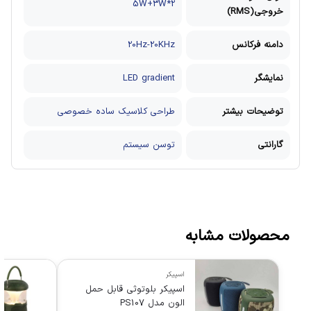
5W+3W*2
خروجی(RMS)
دامنه فرکانس
20Hz-20KHz
نمایشگر
LED gradient
توضیحات بیشتر
طراحی کلاسیک ساده خصوصی
گارانتی
توسن سیستم
محصولات مشابه
اسپیکر
اسپیکر بلوتوثی قابل حمل
الون مدل PS107