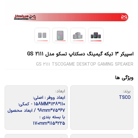
اسپیکر 3 تیکه گیمینگ دسکتاپ تسکو مدل GS 2111
GS 2111 TSCOGAME DESKTOP GAMING SPEAKER
ویژگی ها
برند:
ابعاد:
TSCO
ابعاد ووفر : اصلی:
110*138*158MM - کمکی:
67*75*98mm / ابعاد محصول
با بسته بندی :
225*115*170mm