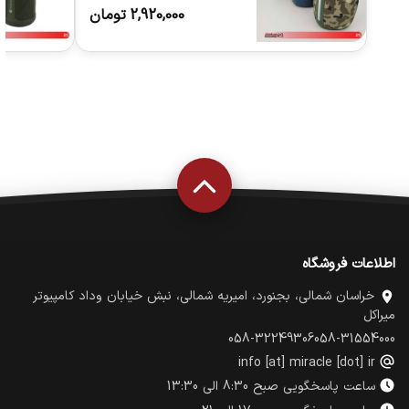
2,920,000
تومان
اطلاعات فروشگاه
خراسان شمالی، بجنورد، امیریه شمالی، نبش خیابان وداد کامپیوتر
میراکل
058-32249306
058-31554000
info [at] miracle [dot] ir
ساعت پاسخگویی صبح 8:30 الی 13:30