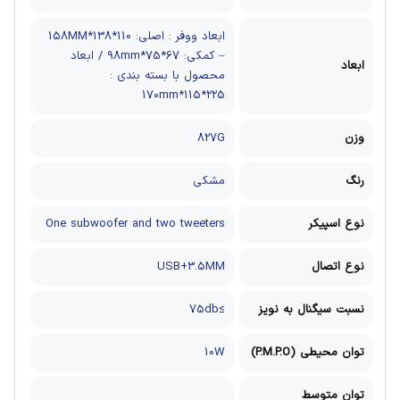
ابعاد ووفر : اصلی: 110*138*158MM
– کمکی: 67*75*98mm / ابعاد
ابعاد
محصول با بسته بندی :
225*115*170mm
وزن
827G
رنگ
مشکی
نوع اسپیکر
One subwoofer and two tweeters
نوع اتصال
USB+3.5MM
نسبت سیگنال به نویز
≥75db
توان محیطی (P.M.P.O)
10W
توان متوسط