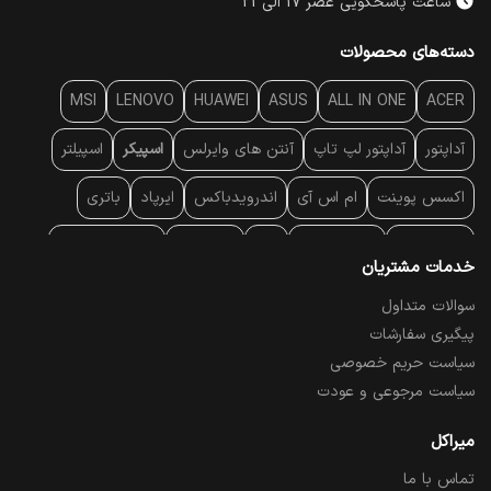
ساعت پاسخگویی عصر 17 الی 21
دسته‌های محصولات
MSI
LENOVO
HUAWEI
ASUS
ALL IN ONE
ACER
آداپتور
آداپتور لپ تاپ
آنتن‌ های وایرلس
اسپیکر
اسپیلتر
اکسس پوینت
ام اس آی
اندرویدباکس
ایرپاد
باتری
بارکد خوان
برند لپ تاپ
پاور
پاور بانک
پایه خنک کننده
خدمات مشتریان
پایه سقفی
پایه نگهدارنده
پچ کورد شبکه
پد موس
پردازنده
سوالات متداول
پیگیری سفارشات
پرده نمایش
پرینتر حرارتی
پرینتر لیبل - بارکد
پرینتر لیزری
سیاست حریم خصوصی
تبلت و موبایل
تجهیزات پسیو شبکه
تلفن رومیزی تحت شبکه
سیاست مرجوعی و عودت
تلویزیون
چراغ مطالعه
حافظه SSD
خمیر سیلیکون
میراکل
تماس با ما
درایو نوری
درایو نوری اکسترنال
دستگاه حضور غیاب