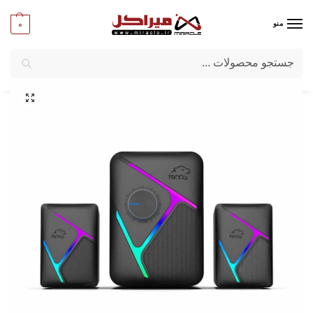
0
منو
جستجو
میراکل
/
کامپیوتر
/
قطعات جانبی
/
اسپیکر