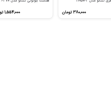
ی تسکو مدل TH5062
هدست بلوتوثی تسکو مدل TH 6370
380,000
تومان
1,554,000
تو