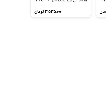
هدست بی سیم تسکو مدل TH 5346
مان
3,535,000
تومان