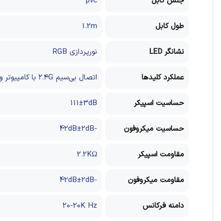
جنس کابل
pvc
طول کابل
1.2m
نشانگر LED
نورپردازی RGB
عملکرد کلیدها
اتصال بی‌سیم ۲.۴G با کامپیوتر و گوشی‌های Type-C
حساسیت اسپیکر
111±3dB
حساسیت میکروفون
-42dB±2dB
مقاومت اسپیکر
2.2KΩ
مقاومت میکروفون
-42dB±2dB
دامنه فرکانس
20-20K Hz