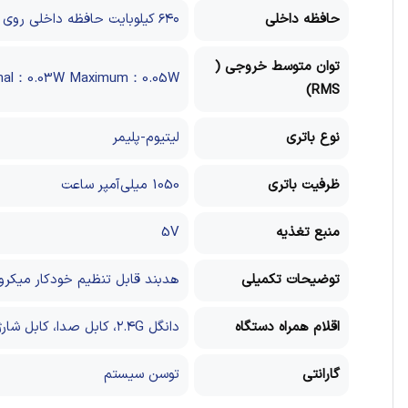
حافظه داخلی
۶۴۰ کیلوبایت حافظه داخلی روی چیپ
توان متوسط خروجی (
mal：0.03W
Maximum：0.05W
RMS)
نوع باتری
لیتیوم-پلیمر
ظرفیت باتری
1050 میلی‌‌آمپر ساعت
منبع تغذیه
5V
توضیحات تکمیلی
هدبند قابل تنظیم خودکار
میکرو
اقلام همراه دستگاه
دانگل ۲.۴G، کابل صدا، کابل شارژ
گارانتی
توسن سیستم