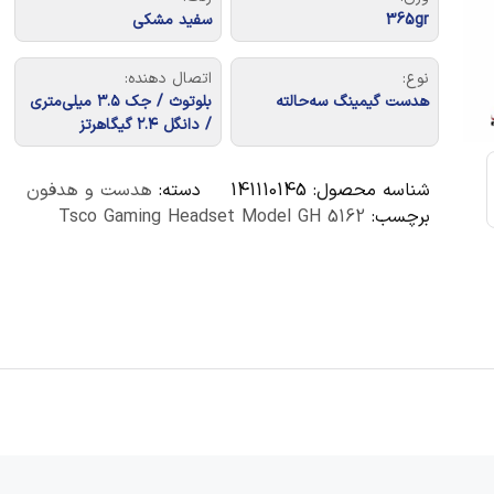
365gr
سفید مشکی
نوع:
اتصال دهنده:
هدست گیمینگ سه‌حالته
بلوتوث / جک ۳.۵ میلی‌متری
/ دانگل ۲.۴ گیگاهرتز
شناسه محصول:
141110145
دسته:
هدست و هدفون
برچسب:
Tsco Gaming Headset Model GH 5162