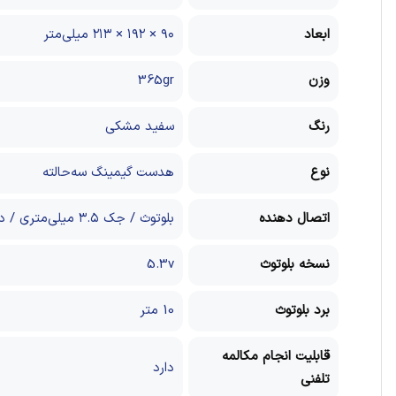
ابعاد
۹۰ × ۱۹۲ × ۲۱۳ میلی‌متر
وزن
365gr
رنگ
سفید مشکی
نوع
هدست گیمینگ سه‌حالته
اتصال دهنده
بلوتوث / جک ۳.۵ میلی‌متری / دانگل ۲.۴ گیگاهرتز
نسخه بلوتوث
5.3v
برد بلوتوث
10 متر
قابلیت انجام مکالمه
دارد
تلفنی