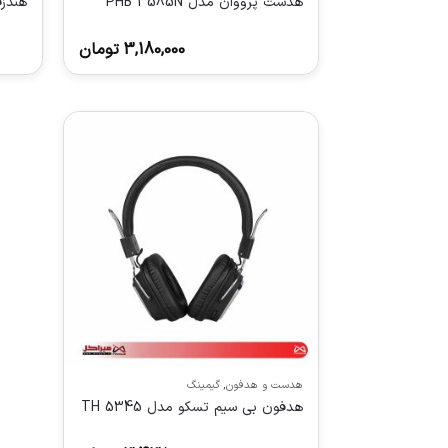
هدست پرووان مدل PHB 3585N
هندزفر
3,180,000
تومان
هدست و هدفون
,
گیمینگ
هدفون بی سیم تسکو مدل TH 5345