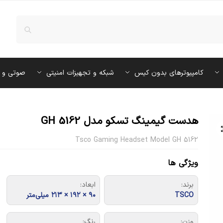
کامپیوترهای بدون کیس
شبکه و تجهیزات امنیتی
صوتی و 
هدست گیمینگ تسکو مدل GH 5162
Tsco Gaming Headset Model GH 5162
ویژگی ها
برند:
ابعاد:
TSCO
۹۰ × ۱۹۲ × ۲۱۳ میلی‌متر
وزن:
رنگ: