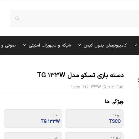
کامپیوترهای بدون کیس
شبکه و تجهیزات امنیتی
صوتی و 
دسته بازی تسکو مدل TG 133W
Tsco TG 133W Game Pad
ویژگی ها
برند:
مدل:
TG 133W
TSCO
ابعاد:
وزن: