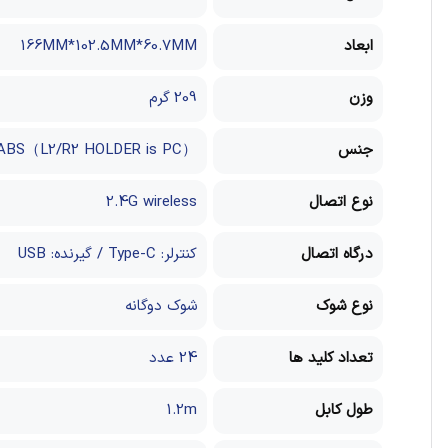
ابعاد
166MM*102.5MM*60.7MM
وزن
209 گرم
جنس
ABS（L2/R2 HOLDER is PC）
نوع اتصال
2.4G wireless
درگاه اتصال
کنترلر: Type-C / گیرنده: USB
نوع شوک
شوک دوگانه
تعداد کلید ها
24 عدد
طول کابل
1.2m