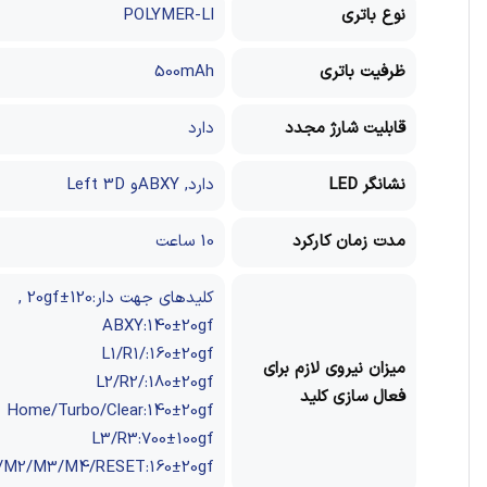
نوع باتری
POLYMER-LI
ظرفیت باتری
500mAh
قابلیت شارژ مجدد
دارد
نشانگر LED
دارد, ABXYو Left 3D
مدت زمان کارکرد
10 ساعت
کلید‌های جهت دار:120±20gf
,
ABXY:140±20gf
L1/R1/:160±20gf
میزان نیروی لازم برای
L2/R2/:180±20gf
فعال سازی کلید
Home/Turbo/Clear:140±20gf
L3/R3:700±100gf
/M2/M3/M4/RESET:160±20gf