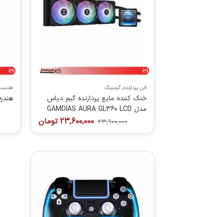
فن پردازنده
,
گیمینگ
هدست 
خنک کننده مایع پردازنده گیم دیاس
هندزفر
مدل GAMDIAS AURA GL360 LCD
23,600,000
تومان
23,900,000