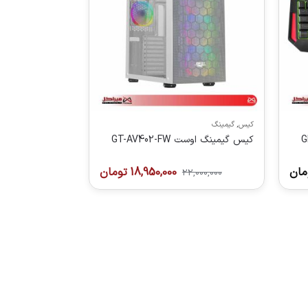
کیس
,
گیمینگ
کیس گیمینگ اوست GT-AV402-FW
مان
18,950,000
تومان
22,000,000