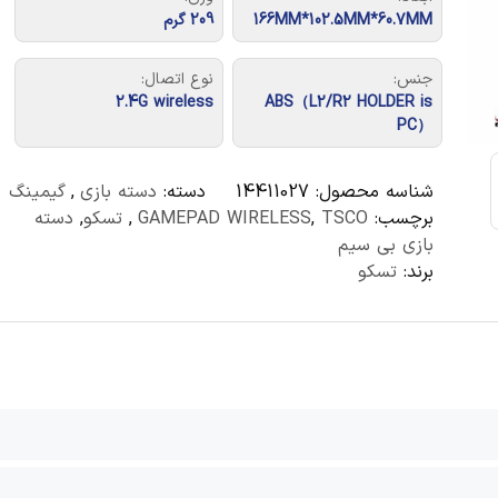
166MM*102.5MM*60.7MM
209 گرم
جنس:
نوع اتصال:
2.4G wireless
ABS（L2/R2 HOLDER is
PC）
شناسه محصول:
14411027
دسته:
دسته بازی
,
گیمینگ
برچسب:
TSCO
,
GAMEPAD WIRELESS
,
تسکو
,
دسته
بازی بی سیم
برند:
تسکو