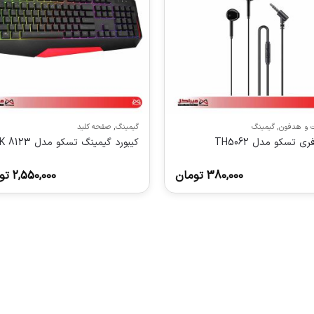
و هدفون
,
گیمینگ
گیمینگ
,
صفحه کلید
ی تسکو مدل TH5062
کیبورد گیمینگ تسکو مدل GK 8123
380,000
تومان
2,550,000
تو