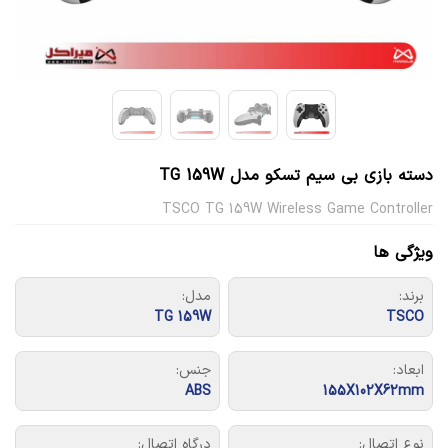
دسته بازی بی سیم تسکو مدل TG 159W
TSCO TG 159W Wireless Game Controller
ویژگی ها
برند:
مدل:
TG 159W
TSCO
ابعاد:
جنس:
ABS
155X102X62mm
نوع اتصال:
درگاه اتصال: