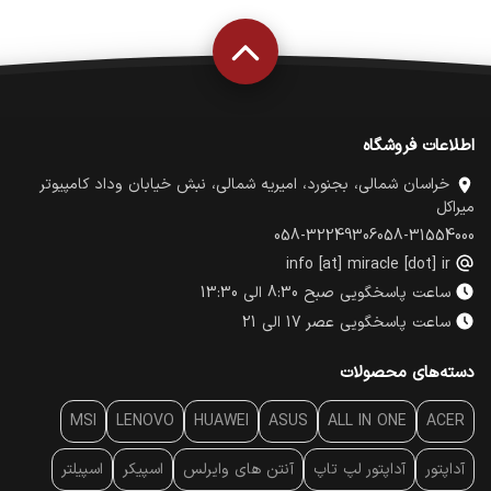
اطلاعات فروشگاه
خراسان شمالی، بجنورد، امیریه شمالی، نبش خیابان وداد کامپیوتر
میراکل
058-32249306
058-31554000
info [at] miracle [dot] ir
ساعت پاسخگویی صبح 8:30 الی 13:30
ساعت پاسخگویی عصر 17 الی 21
دسته‌های محصولات
MSI
LENOVO
HUAWEI
ASUS
ALL IN ONE
ACER
آداپتور
آداپتور لپ تاپ
آنتن‌ های وایرلس
اسپیکر
اسپیلتر