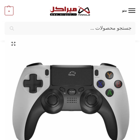
0
منو
جستجو
میراکل
/
کامپیوتر
/
قطعات جانبی
/
دسته بازی