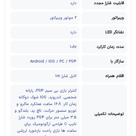
قابلیت شارژ مجدد
دارد
ویبراتور
2 موتور ویبراتور
نشانگر LED
دارد
مدت زمان کارکرد
10hr
سازگار با
Android / IOS / PC / PS4
اقلام همراه
کابل شارژ 1m
کنترلر بازی بی سیم
PS4، رایانه
شخصی، اندروید، IOS
شوک دوگانه
زمان کار: 8-12 ساعت
عملکرد ماکرو و
توربو
سنسور حرکت، تاچ پد، بلندگو و
توضیحات تکمیلی
3.5 میلی متر برای PS4 پورت شارژ
تایپ C
طراحی ارگونومیک برای
ساعت ها بازی راحت
بازخورد لرزشی