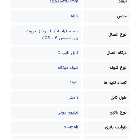
ابعاد
155X102X62mm
جنس
ABS
باسیم (رایانه / بلوتوث(اندروید،
نوع اتصال
پلی‌استیشن 4 ، IOS)
درگاه اتصال
کابل تایپ-C
نوع شوک
شوک دوگانه
تعداد کلید ها
19+2
طول کابل
1 متر
نوع باتری
لیتیوم یونی
ظرفیت باتری
700mAh