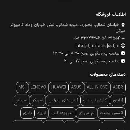
اطلاعات فروشگاه
خراسان شمالی، بجنورد، امیریه شمالی، نبش خیابان وداد کامپیوتر
میراکل
058-32249306
058-31554000
info [at] miracle [dot] ir
ساعت پاسخگویی صبح 8:30 الی 13:30
ساعت پاسخگویی عصر 17 الی 21
دسته‌های محصولات
MSI
LENOVO
HUAWEI
ASUS
ALL IN ONE
ACER
آداپتور
آداپتور لپ تاپ
آنتن‌ های وایرلس
اسپیکر
اسپیلتر
اکسس پوینت
ام اس آی
اندرویدباکس
ایرپاد
باتری
بارکد خوان
برند لپ تاپ
پاور
پاور بانک
پایه خنک کننده