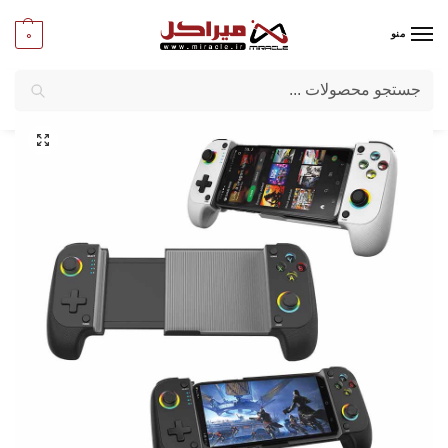
0
منو
جستجو
میراکل
/
کامپیوتر
/
قطعات جانبی
/
دسته بازی