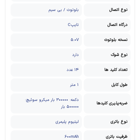
نوع اتصال
بلوتوث / بی سیم
درگاه اتصال
تایپC
نسخه بلوتوث
5.0V
نوع شوک
دارد
تعداد کلید ها
14 عدد
طول کابل
1 متر
دکمه: 300000 بار
میکرو سوئیچ:
ضربه‌پذیری کلیدها
500000 بار
نوع باتری
لیتیوم پلیمری
ظرفیت باتری
600mAh