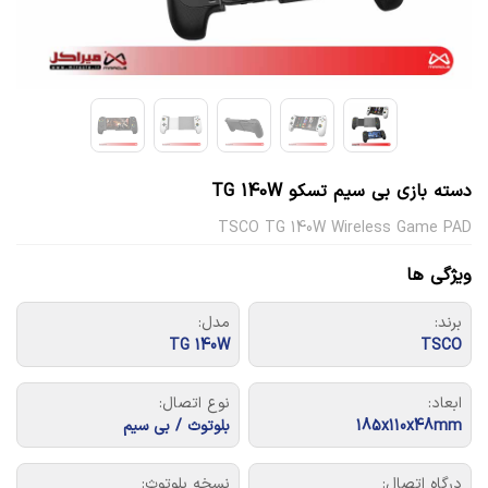
دسته بازی بی سیم تسکو TG 140W
TSCO TG 140W Wireless Game PAD
ویژگی ها
برند:
مدل:
TG 140W
TSCO
ابعاد:
نوع اتصال:
185x110x48mm
بلوتوث / بی سیم
درگاه اتصال:
نسخه بلوتوث: