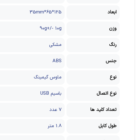
ابعاد
125*65*35mm
وزن
90g+/- 10g
رنگ
مشکی
جنس
ABS
نوع
ماوس گیمینگ
نوع اتصال
باسیم USB
تعداد کلید ها
7 عدد
طول کابل
1.8 متر