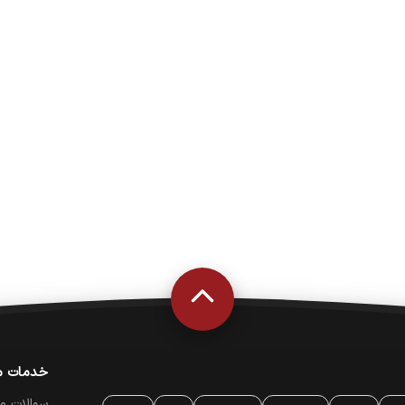
خدمات م
سوالات م