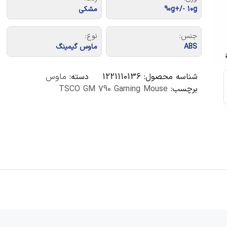
90g+/- 10g
مشکی
جنس:
نوع:
ABS
ماوس گیمینگ
شناسه محصول:
1221110136
دسته:
ماوس
برچسب:
TSCO GM 790 Gaming Mouse