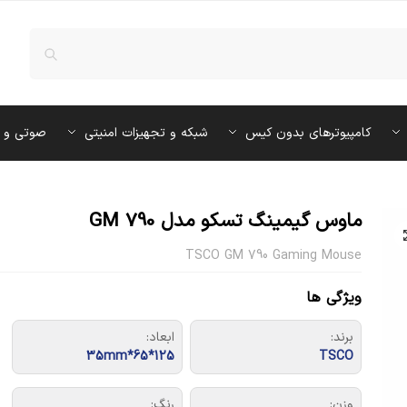
کامپیوترهای بدون کیس
شبکه و تجهیزات امنیتی
صوتی و 
ماوس گیمینگ تسکو مدل GM 790
TSCO GM 790 Gaming Mouse
ویژگی ها
برند:
ابعاد:
125*65*35mm
TSCO
وزن:
رنگ: