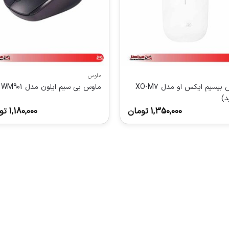
ماوس
ماوس بیسیم ایکس او مدل XO-M7
ماوس بی سیم ایلون مدل WM901
د)
1,350,000
تومان
1,180,000
تو