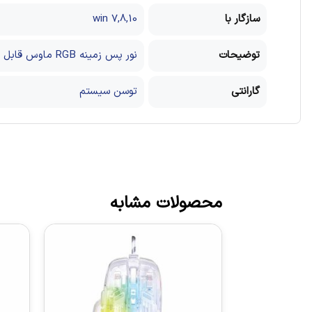
سازگار با
win 7,8,10
توضیحات
نور پس زمینه RGB
ماوس قابل ب
گارانتی
توسن سیستم
محصولات مشابه