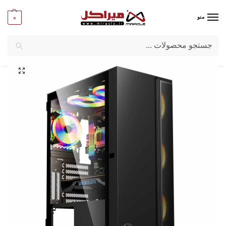
0
منو
جستجو
میراکل
/
کامپیوتر
/
قطعات اصلی
/
کیس