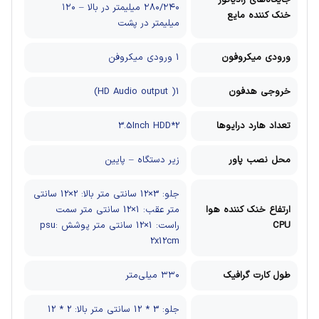
جایگاه‌های رادیاتور
۲۸۰/۲۴۰ میلیمتر در بالا – ۱۲۰
خنک کننده مایع
میلیمتر در پشت
ورودی میکروفون
1 ورودی میکروفن
خروجی هدفون
1( HD Audio output)
تعداد هارد درایوها
3.5Inch HDD*2
محل نصب پاور
زیر دستگاه – پایین
جلو: 3×12 سانتی متر
بالا: 2×12 سانتی
ارتفاع خنک کننده هوا
متر
عقب: 1×12 سانتی متر
سمت
CPU
راست: 1×12 سانتی متر
پوشش psu:
2x12cm
طول کارت گرافیک
۳۳۰ میلی‌متر
جلو: 3 * 12 سانتی متر
بالا: 2 * 12