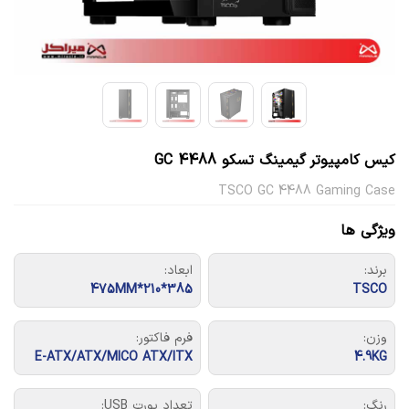
کیس کامپیوتر گیمینگ تسکو GC 4488
TSCO GC 4488 Gaming Case
ویژگی ها
برند:
ابعاد:
385*210*475MM
TSCO
وزن:
فرم فاکتور:
E-ATX/ATX/MICO ATX/ITX
4.9KG
رنگ:
تعداد پورت USB: