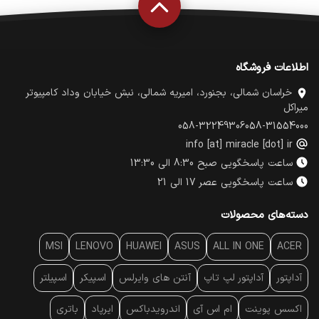
اطلاعات فروشگاه
خراسان شمالی، بجنورد، امیریه شمالی، نبش خیابان وداد کامپیوتر
میراکل
058-32249306
058-31554000
info [at] miracle [dot] ir
ساعت پاسخگویی صبح 8:30 الی 13:30
ساعت پاسخگویی عصر 17 الی 21
دسته‌های محصولات
MSI
LENOVO
HUAWEI
ASUS
ALL IN ONE
ACER
آداپتور
آداپتور لپ تاپ
آنتن‌ های وایرلس
اسپیکر
اسپیلتر
اکسس پوینت
ام اس آی
اندرویدباکس
ایرپاد
باتری