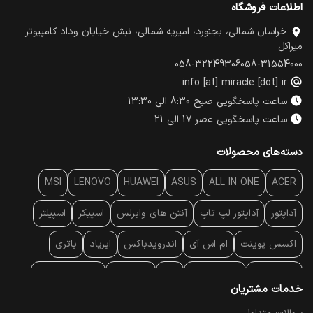
اطلاعات فروشگاه
خراسان شمالی، بجنورد، امیریه شمالی، نبش خیابان وداد کامپیوتر
میراکل
058-32249306
058-31554000
info [at] miracle [dot] ir
ساعت پاسخگویی صبح 8:30 الی 13:30
ساعت پاسخگویی عصر 17 الی 21
دسته‌های محصولات
MSI
LENOVO
HUAWEI
ASUS
ALL IN ONE
ACER
آداپتور
آداپتور لپ تاپ
آنتن‌ های وایرلس
اسپیکر
اسپیلتر
اکسس پوینت
ام اس آی
اندرویدباکس
ایرپاد
باتری
بارکد خوان
برند لپ تاپ
پاور
پاور بانک
پایه خنک کننده
خدمات مشتریان
پایه سقفی
پایه نگهدارنده
پچ کورد شبکه
پد موس
پردازنده