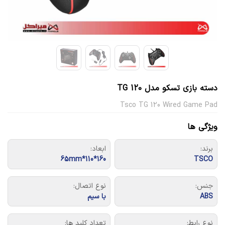
دسته بازی تسکو مدل TG 120
Tsco TG 120 Wired Game Pad
ویژگی ها
برند:
ابعاد:
160*110*65mm
TSCO
جنس:
نوع اتصال:
ABS
با سیم
نوع رابط:
تعداد کلید ها: