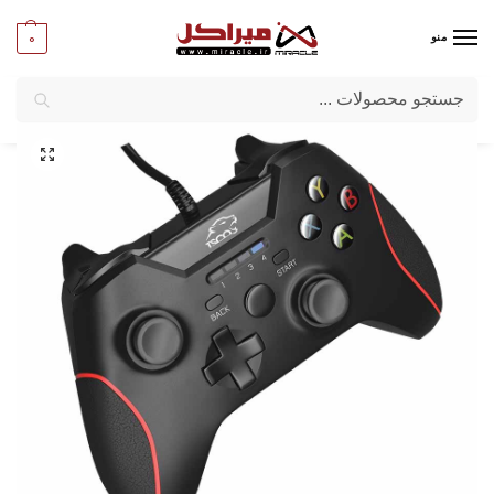
0
منو
جستجو
میراکل
/
کامپیوتر
/
قطعات جانبی
/
دسته بازی