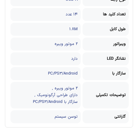
تعداد کلید ها
14 عدد
طول کابل
1.8M
ویبراتور
2 موتور ویبره
نشانگر LED
دارد
سازگار با
PC/PS3/Android
2 موتور ویبره
,
توضیحات تکمیلی
دارای طراحی آرگونومیک
,
سازگار با PC/PS3/Android
گارانتی
توسن سیستم