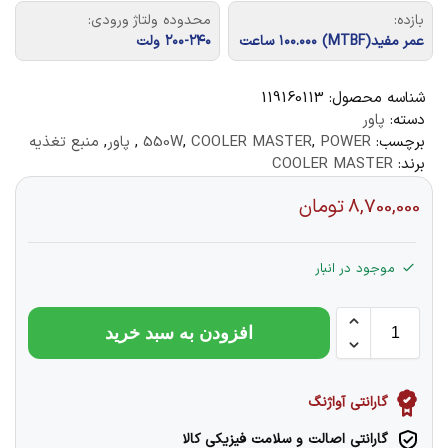
بازده:
محدوده ولتاژ ورودی:
عمر مفید(MTBF) ۱۰۰.۰۰۰ ساعت
۲۰۰-۲۴۰ ولت
شناسه محصول:
119160113
دسته:
پاور
برچسب:
POWER
,
COOLER MASTER
,
550W
,
پاور
,
منبع تغذیه
برند:
COOLER MASTER
8,700,000
تومان
موجود در انبار
افزودن به سبد خرید
گارانتی آواژنگ
گارانتی اصالت و سلامت فیزیکی کالا