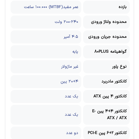
بازده
عمر مفید(MTBF) ۱۰۰.۰۰۰ ساعت
محدوده ولتاژ ورودی
۲۰۰-۲۴۰ ولت
محدوده جریان ورودی
۴.۵ آمپر
گواهینامه 80PLUS
پایه
نوع پاور
غیر ماژولار
کانکتور مادربرد
۲۰+۴ پین
کانکتور 4 پین ATX
یک عدد
کانکتور 4+4 پین E-
یک عدد
ATX / ATX
کانکتور 2+6 پین PCI-E
دو عدد