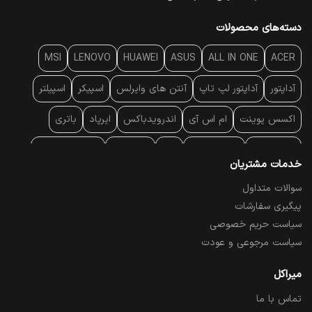
دسته‌های محصولات
MSI
LENOVO
HUAWEI
ASUS
ALL IN ONE
ACER
آداپتور
آداپتور لپ تاپ
آنتن‌ های وایرلس
اسپیکر
اسپیلتر
اکسس پوینت
ام اس آی
اندرویدباکس
ایرپاد
باتری
بارکد خوان
برند لپ تاپ
پاور
پاور بانک
پایه خنک کننده
خدمات مشتریان
پایه سقفی
پایه نگهدارنده
پچ کورد شبکه
پد موس
پردازنده
سوالات متداول
پیگیری سفارشات
پرده نمایش
پرینتر حرارتی
پرینتر لیبل - بارکد
پرینتر لیزری
سیاست حریم خصوصی
تبلت و موبایل
تجهیزات پسیو شبکه
تلفن رومیزی تحت شبکه
سیاست مرجوعی و عودت
تلویزیون
چراغ مطالعه
حافظه SSD
خمیر سیلیکون
میراکل
تماس با ما
درایو نوری
درایو نوری اکسترنال
دستگاه حضور غیاب