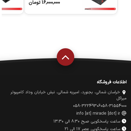
16,000,000
تومان
اطلاعات فروشگاه
خراسان شمالی، بجنورد، امیریه شمالی، نبش خیابان وداد کامپیوتر
میراکل
058-32249306
058-31554000
info [at] miracle [dot] ir
ساعت پاسخگویی صبح 8:30 الی 13:30
ساعت پاسخگویی عصر 17 الی 21