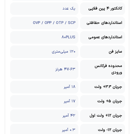
کانکتور 4 پین فلاپی
یک عدد
استانداردهای حفاظتی
OVP / OPP / OTP / SCP
استانداردهای عمومی
۸۰PLUS
سایز فن
۱۲۰ میلی‌متری
محدوده فرکانس
۴۷-۶۳ هرتز
ورودی
جریان 3.3+ ولت
۱۸ آمپر
جریان 5+ ولت
۱۷ آمپر
جریان 12+ ولت اول
۴۲ آمپر
جریان 12- ولت
۰.۳ آمپر