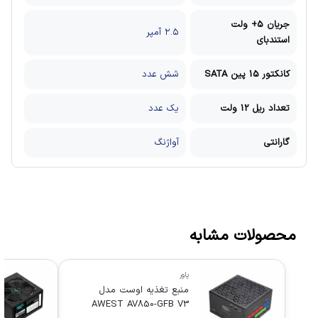
جریان 5+ ولت
۲.۵ آمپر
استندبای
کانکتور 15 پین SATA
شش عدد
تعداد ریل 12 ولت
یک عدد
گارانتی
آواژنگ
محصولات مشابه
پاور
منبع تغذیه اوست مدل
AWEST AV850-GFB V3