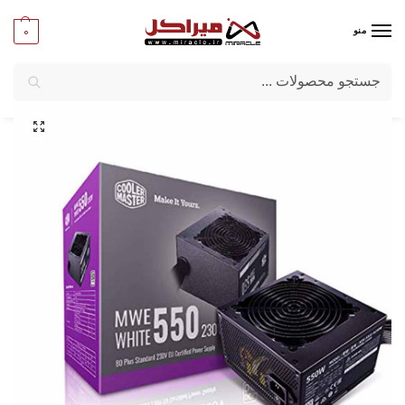
0
منو
جستجو
میراکل
/
کامپیوتر
/
قطعات اصلی
/
پاور