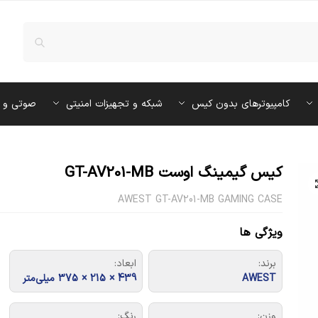
کامپیوترهای بدون کیس
شبکه و تجهیزات امنیتی
صوتی و 
کیس گیمینگ اوست GT-AV201-MB
AWEST GT-AV201-MB GAMING CASE
ویژگی ها
برند:
ابعاد:
AWEST
439 × 215 × 375 میلی‌متر
وزن:
رنگ: