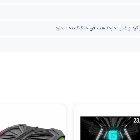
رد و غبار : دارد/ هاب فن خنک‌کننده : ندارد