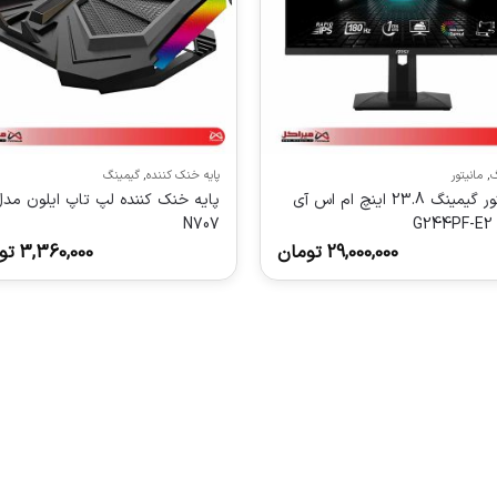
گ
,
مانیتور
پایه خنک کننده
,
گیمینگ
مانیتور گیمینگ 23.8 اینچ ام اس آی
پایه خنک کننده لپ تاپ ایلون مد
G
N707
29,000,000
تومان
3,360,000
تو