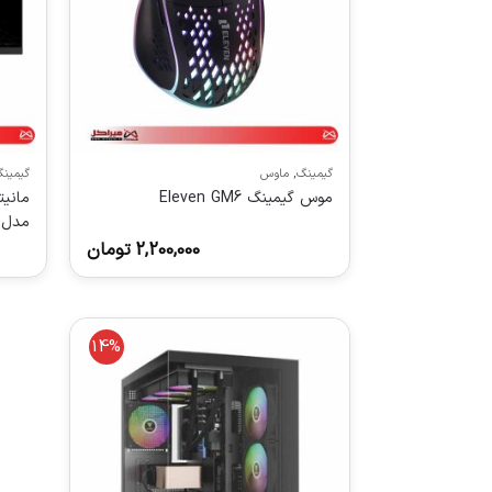
گیمینگ
,
ماوس
گیمین
موس گیمینگ Eleven GM6
مدل 244PF-E2
2,200,000
تومان
14%