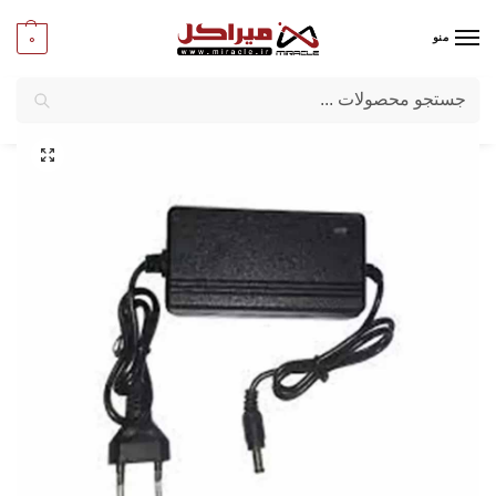
0
منو
جستجو
میراکل
/
کامپیوتر
/
قطعات جانبی
/
آداپتور