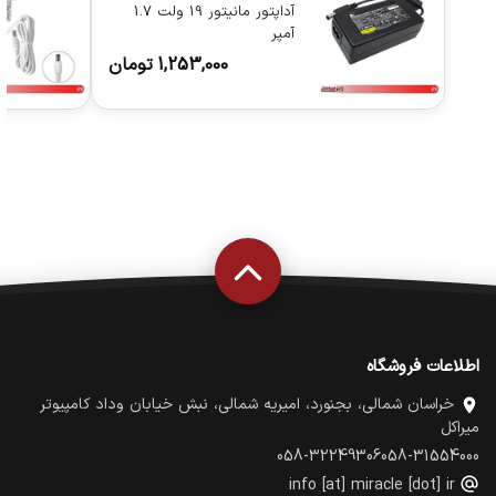
آداپتور مانیتور 19 ولت 1.7
آمپر
1,253,000
تومان
اطلاعات فروشگاه
خراسان شمالی، بجنورد، امیریه شمالی، نبش خیابان وداد کامپیوتر
میراکل
058-32249306
058-31554000
info [at] miracle [dot] ir