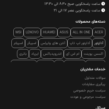
ساعت پاسخگویی صبح 8:30 الی 13:30
ساعت پاسخگویی عصر 17 الی 21
دسته‌های محصولات
MSI
LENOVO
HUAWEI
ASUS
ALL IN ONE
ACER
آداپتور
آداپتور لپ تاپ
آنتن‌ های وایرلس
اسپیکر
اسپیلتر
اکسس پوینت
ام اس آی
اندرویدباکس
ایرپاد
باتری
بارکد خوان
برند لپ تاپ
پاور
پاور بانک
پایه خنک کننده
خدمات مشتریان
پایه سقفی
پایه نگهدارنده
پچ کورد شبکه
پد موس
پردازنده
سوالات متداول
پیگیری سفارشات
پرده نمایش
پرینتر حرارتی
پرینتر لیبل - بارکد
پرینتر لیزری
سیاست حریم خصوصی
تبلت و موبایل
تجهیزات پسیو شبکه
تلفن رومیزی تحت شبکه
سیاست مرجوعی و عودت
تلویزیون
چراغ مطالعه
حافظه SSD
خمیر سیلیکون
میراکل