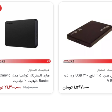
سک اکسترنال
هارددیسک اکسترنال
باکس هارد 2.5 اینچ USB 3.0 وی نت
هارد اکسترنال توشیبا مدل Canvio
V-
Basics ظرفیت 2 ترابایت
1,597,000
تومان
21,300,000
تو
21,500,000