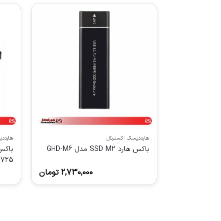
هارددیسک اکسترنال
هارددی
باکس هارد SSD M2 مدل GHD-M6
B725
2,730,000
تومان