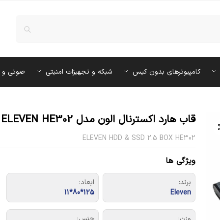
کامپیوترهای بدون کیس
شبکه و تجهیزات امنیتی
صوتی و 
قاب هارد اکسترنال الون مدل ELEVEN HE302 سایز 2.5 اینچ
ELEVEN HDD & SSD 2.5 BOX HE302
ویژگی ها
برند:
ابعاد:
125*80*11
Eleven
وزن:
جنس: