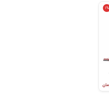
1%
مان