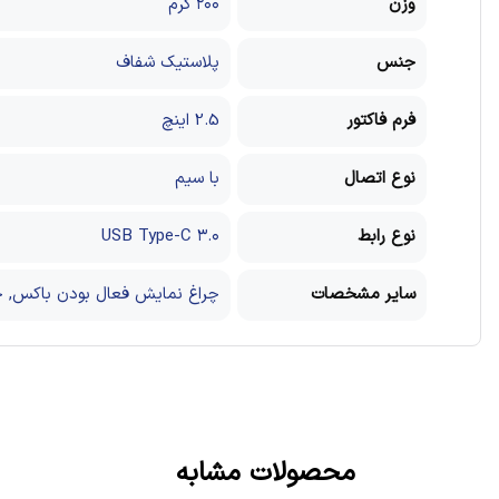
وزن
۲۰۰ گرم
جنس
پلاستیک شفاف
فرم فاکتور
2.5 اینچ
نوع اتصال
با سیم
نوع رابط
USB Type-C ۳.۰
سایر مشخصات
چراغ نمایش فعال بودن باکس, چیپ اورجینال Realtek, قابل
محصولات مشابه