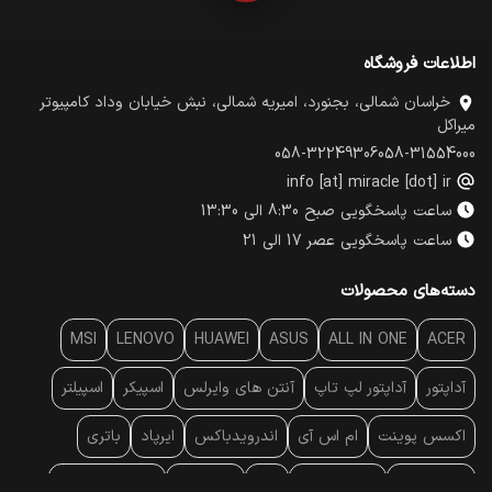
اطلاعات فروشگاه
خراسان شمالی، بجنورد، امیریه شمالی، نبش خیابان وداد کامپیوتر
میراکل
058-32249306
058-31554000
info [at] miracle [dot] ir
ساعت پاسخگویی صبح 8:30 الی 13:30
ساعت پاسخگویی عصر 17 الی 21
دسته‌های محصولات
MSI
LENOVO
HUAWEI
ASUS
ALL IN ONE
ACER
آداپتور
آداپتور لپ تاپ
آنتن‌ های وایرلس
اسپیکر
اسپیلتر
اکسس پوینت
ام اس آی
اندرویدباکس
ایرپاد
باتری
بارکد خوان
برند لپ تاپ
پاور
پاور بانک
پایه خنک کننده