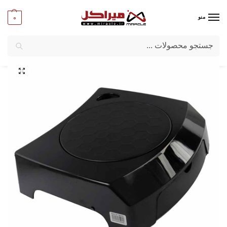
0
منو
جستجو
میراکل
/
پایه نگهدارنده