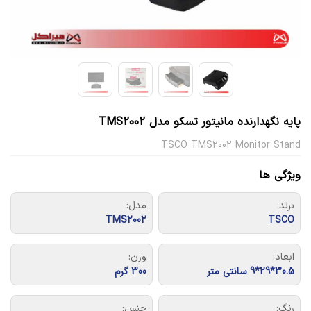
پایه نگهدارنده مانیتور تسکو مدل TMS2002
TSCO TMS2002 Monitor Stand
ویژگی ها
برند:
مدل:
TMS2002
TSCO
ابعاد:
وزن:
30.5*29*9 سانتی متر
300 گرم
رنگ:
جنس: