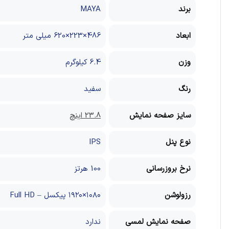
برند
MAYA
ابعاد
486×223×620 میلی‌ متر
وزن
6.4 کیلوگرم
رنگ
سفید
سایز صفحه نمایش
23.8 اینچ
نوع پنل
IPS
نرخ بروزرسانی
100 هرتز
رزولوشن
۱۰۸۰×۱۹۲۰ پیکسل – Full HD
صفحه نمایش لمسی
ندارد