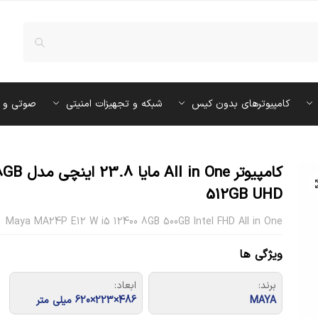
کامپیوترهای بدون کیس
شبکه و تجهیزات امنیتی
صوتی و 
کامپیوتر
512GB UHD
Maya MA24P E12 W i5 12400 8GB 500GB Intel FHD All in One
ویژگی ها
برند:
ابعاد:
MAYA
486×223×620 میلی‌ متر