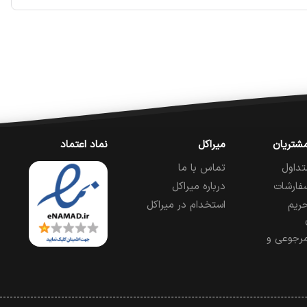
شتریان
میراکل
نماد اعتماد
تداول
تماس با ما
فارشات
درباره میراکل
ریم
استخدام در میراکل
رجوعی و