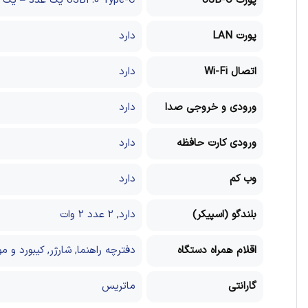
پورت USB-C
USB2.0 Type-C یک عدد – یک عدد USB 3.2 Gen 2
پورت LAN
دارد
اتصال Wi-Fi
دارد
ورودی و خروجی صدا
دارد
ورودی کارت حافظه
دارد
وب کم
دارد
بلندگو (اسپیکر)
دارد, 2 عدد 2 وات
اقلام همراه دستگاه
دفترچه راهنما, شارژر, کیبورد و
گارانتی
ماتریس