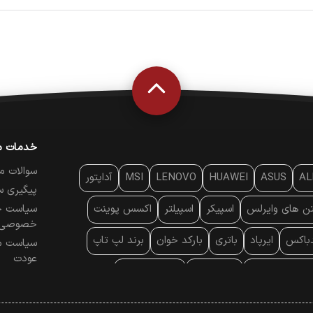
خدمات م
سوالات م
AL
ASUS
HUAWEI
LENOVO
MSI
آداپتور
پیگیری س
تن‌ های وایرلس
اسپیکر
اسپیلتر
اکسس پوینت
سیاست ح
خصوصی
دباکس
ایرپاد
باتری
بارکد خوان
برند لپ تاپ
سیاست م
عودت
ایه خنک کننده
پایه سقفی
پایه نگهدارنده
 موس
پردازنده
پرده نمایش
پرینتر حرارتی