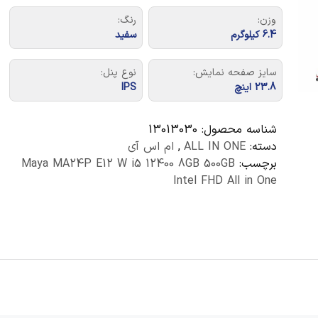
وزن:
رنگ:
6.4 کیلوگرم
سفید
سایز صفحه نمایش:
نوع پنل:
23.8 اینچ
IPS
شناسه محصول:
13013030
دسته:
ALL IN ONE
,
ام اس آی
برچسب:
Maya MA24P E12 W i5 12400 8GB 500GB
Intel FHD All in One