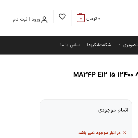
0
تومان
ورود | ثبت نام
0
تصویری
شگفت‌انگیزها
تماس با ما
 All in One مایا 23.8 اینچی مدل MA24P E12 i5 12400 8GB
اتمام موجودی
در انبار موجود نمی باشد