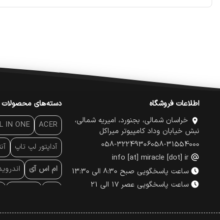
اطلاعات فروشگاه
دسته‌های محصولات
خراسان شمالی، بجنورد، امیریه شمالی،
L IN ONE
ACER
نبش خیابان وداد کامپیوتر میراکل
058-32249306
058-31554000
آداپتور لپ تاپ
آن
info [at] miracle [dot] ir
ام اس آی
اندروی
ساعت پاسخگویی صبح 8:30 الی 13:30
ساعت پاسخگویی عصر 17 الی 21
پاور
پاور بانک
پ
پچ کورد شبکه
پد