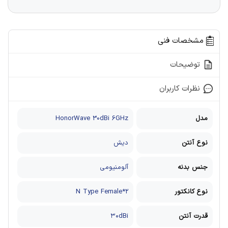
مشخصات فنی
توضیحات
نظرات کاربران
مدل
HonorWave 30dBi 6GHz
نوع آنتن
دیش
جنس بدنه
آلومنیومی
نوع کانکتور
2*N Type Female
قدرت آنتن
۳۰dBi