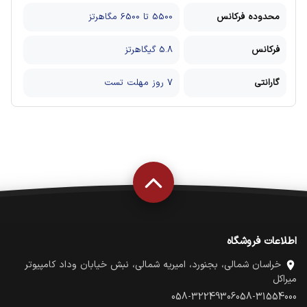
محدوده فرکانس
5500 تا 6500 مگاهرتز
فرکانس
5.8 گیگاهرتز
گارانتی
7 روز مهلت تست
اطلاعات فروشگاه
خراسان شمالی، بجنورد، امیریه شمالی، نبش خیابان وداد کامپیوتر
میراکل
058-32249306
058-31554000