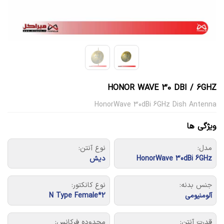
HONOR WAVE 30 DBI / 6GHZ
HonorWave 30dBi 6GHz Dish Antenna
ویژگی ها
مدل:
نوع آنتن:
HonorWave 30dBi 6GHz
دیش
جنس بدنه:
نوع کانکتور:
آلومنیومی
2*N Type Female
قدرت آنتن:
محدوده فرکانس: