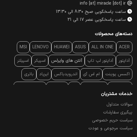
info [at] miracle [dot] ir
ساعت پاسخگویی صبح 8:30 الی 13:30
ساعت پاسخگویی عصر 17 الی 21
دسته‌های محصولات
MSI
LENOVO
HUAWEI
ASUS
ALL IN ONE
ACER
آداپتور
آداپتور لپ تاپ
آنتن‌ های وایرلس
اسپیکر
اسپیلتر
اکسس پوینت
ام اس آی
اندرویدباکس
ایرپاد
باتری
بارکد خوان
برند لپ تاپ
پاور
پاور بانک
پایه خنک کننده
خدمات مشتریان
پایه سقفی
پایه نگهدارنده
پچ کورد شبکه
پد موس
پردازنده
سوالات متداول
پیگیری سفارشات
پرده نمایش
پرینتر حرارتی
پرینتر لیبل - بارکد
پرینتر لیزری
سیاست حریم خصوصی
تبلت و موبایل
تجهیزات پسیو شبکه
تلفن رومیزی تحت شبکه
سیاست مرجوعی و عودت