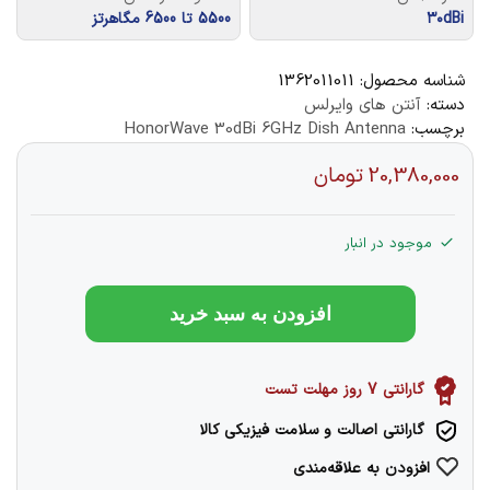
۳۰dBi
5500 تا 6500 مگاهرتز
شناسه محصول:
1362011011
دسته:
آنتن‌ های وایرلس
برچسب:
HonorWave 30dBi 6GHz Dish Antenna
20,380,000
تومان
موجود در انبار
افزودن به سبد خرید
گارانتی 7 روز مهلت تست
گارانتی اصالت و سلامت فیزیکی کالا
افزودن به علاقه‌مندی