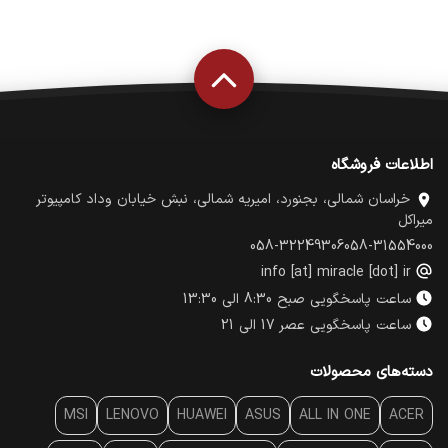
اطلاعات فروشگاه
خراسان شمالی، بجنورد، امیریه شمالی، نبش خیابان وداد کامپیوتر
میراکل
058-32249306
058-31554000
info [at] miracle [dot] ir
ساعت پاسخگویی صبح 8:30 الی 13:30
ساعت پاسخگویی عصر 17 الی 21
دسته‌های محصولات
MSI
LENOVO
HUAWEI
ASUS
ALL IN ONE
ACER