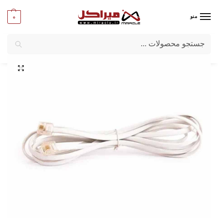
0
منو
جستجو
میراکل
/
کامپیوتر
/
کابل