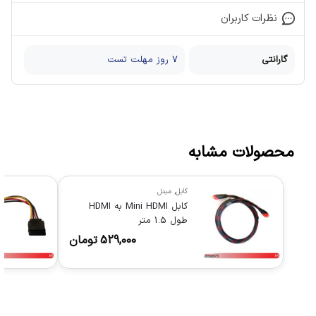
نظرات کاربران
گارانتی
7 روز مهلت تست
محصولات مشابه
کابل
,
مبدل
کابل Mini HDMI به HDMI
طول 1.5 متر
529,000
تومان