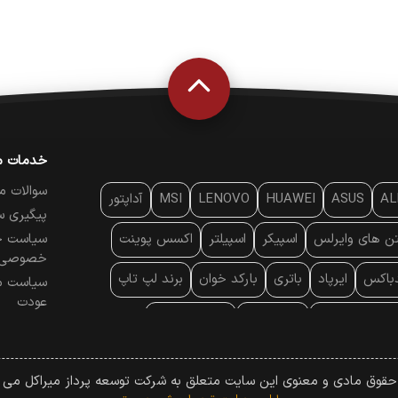
خدمات م
سوالات م
AL
ASUS
HUAWEI
LENOVO
MSI
آداپتور
پیگیری س
تن‌ های وایرلس
اسپیکر
اسپیلتر
اکسس پوینت
سیاست ح
خصوصی
دباکس
ایرپاد
باتری
بارکد خوان
برند لپ تاپ
سیاست م
عودت
ایه خنک کننده
پایه سقفی
پایه نگهدارنده
 موس
پردازنده
پرده نمایش
پرینتر حرارتی
 حقوق مادی و معنوی این سایت متعلق به شرکت توسعه پرداز میراکل می ب