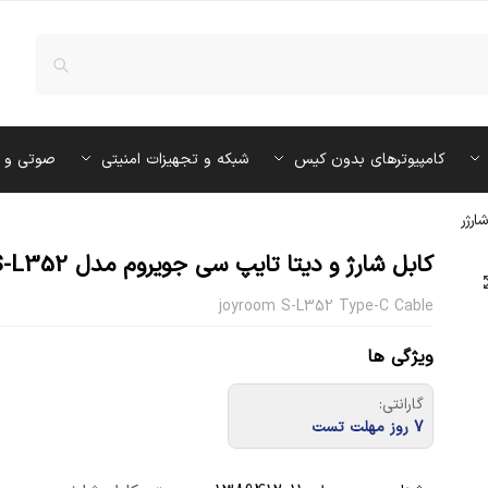
کامپیوترهای بدون کیس
شبکه و تجهیزات امنیتی
صوتی و 
ارژر
کابل شارژ و دیتا تایپ سی جویروم مدل S-L352
joyroom S-L352 Type-C Cable
ویژگی ها
گارانتی:
7 روز مهلت تست