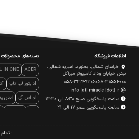
اطلاعات فروشگاه
دسته‌های محصولات
خراسان شمالی، بجنورد، امیریه شمالی،
L IN ONE
ACER
نبش خیابان وداد کامپیوتر میراکل
058-32249306
058-31554000
آداپتور لپ تاپ
آن
info [at] miracle [dot] ir
ام اس آی
اندروی
ساعت پاسخگویی صبح 8:30 الی 13:30
ساعت پاسخگویی عصر 17 الی 21
پاور
پاور بانک
پ
پچ کورد شبکه
پد
.: تمام