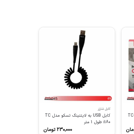
کابل شارژر
کابل USB به لایتنینگ تسکو مدل TC
i180 طول 1 متر
مان
230,000
تومان