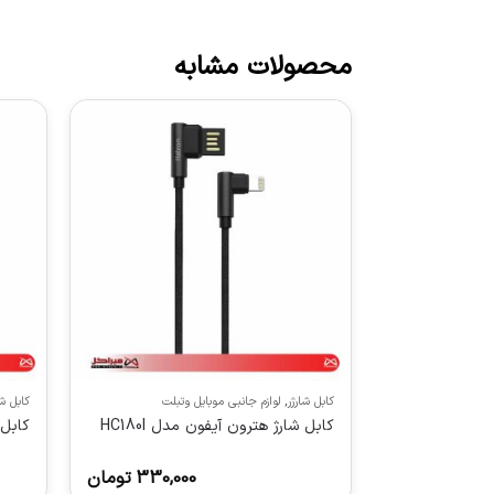
محصولات مشابه
کابل شارژر
,
لوازم جانبی موبایل وتبلت
کابل شا
کابل شارژ هترون آیفون مدل HC180I
کابل شارژ
330,000
تومان