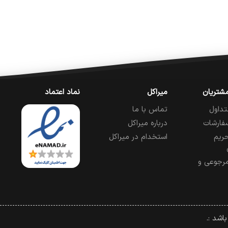
شتریان
میراکل
نماد اعتماد
تداول
تماس با ما
فارشات
درباره میراکل
ریم
استخدام در میراکل
رجوعی و
اشد :.