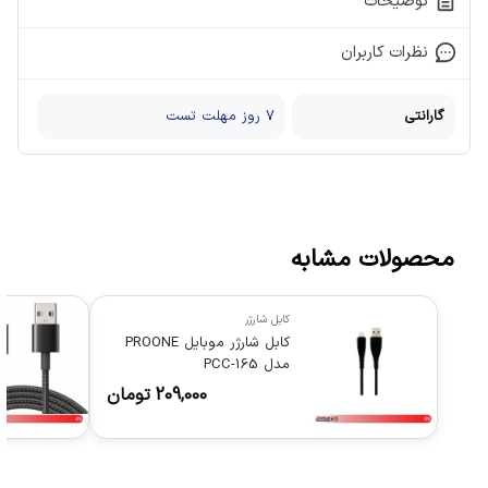
توضیحات
نظرات کاربران
گارانتی
7 روز مهلت تست
محصولات مشابه
کابل شارژر
کابل شارژر موبایل PROONE
مدل PCC-165
209,000
تومان