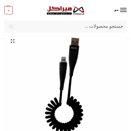
0
منو
جستجو
میراکل
/
تبلت و موبایل
/
لوازم جانبی موبایل وتبلت
/
کابل شارژر