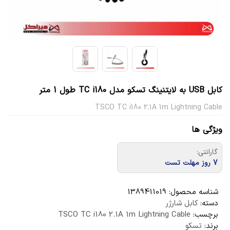
کابل USB به لایتنینگ تسکو مدل TC i180 طول 1 متر
TSCO TC i180 2.1A 1m Lightning Cable
ویژگی ها
گارانتی:
7 روز مهلت تست
شناسه محصول:
1389411019
دسته:
کابل شارژر
برچسب:
TSCO TC i180 2.1A 1m Lightning Cable
برند:
تسکو