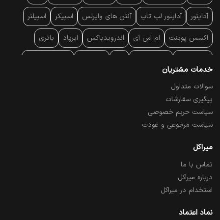
آداپتور
آداپتور لپ تاپ
آنتن‌ های وایرلس
اسپیکر
اسپیلتر
اکسس پوینت
ام اس آی
اندرویدباکس
ایرپاد
باتری
بارکد خوان
برند لپ تاپ
پاور
پاور بانک
پایه خنک کننده
خدمات مشتریان
پایه سقفی
پایه نگهدارنده
پچ کورد شبکه
پد موس
پردازنده
سوالات متداول
پیگیری سفارشات
پرده نمایش
پرینتر حرارتی
پرینتر لیبل - بارکد
پرینتر لیزری
سیاست حریم خصوصی
تبلت و موبایل
تجهیزات پسیو شبکه
تلفن رومیزی تحت شبکه
سیاست مرجوعی و عودت
تلویزیون
چراغ مطالعه
حافظه SSD
خمیر سیلیکون
میراکل
تماس با ما
درایو نوری
درایو نوری اکسترنال
دستگاه حضور غیاب
درباره میراکل
دستگاه ضبط تصاویر
دسته بازی
دوربین مدار بسته
رک
استخدام در میراکل
رم کامپیوتر
رم لپ تاپ
ریبون و رول حرارتی
ساعت هوشمند
نماد اعتماد