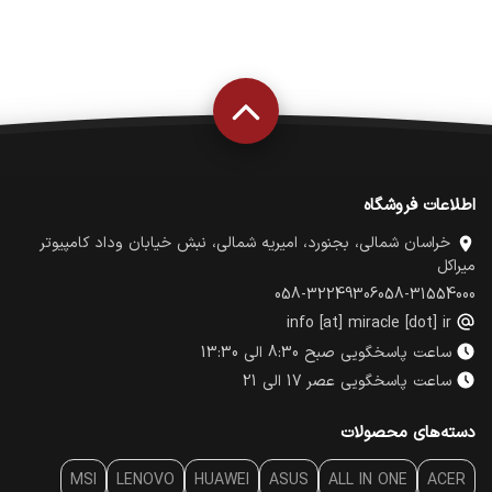
اطلاعات فروشگاه
خراسان شمالی، بجنورد، امیریه شمالی، نبش خیابان وداد کامپیوتر
میراکل
058-32249306
058-31554000
info [at] miracle [dot] ir
ساعت پاسخگویی صبح 8:30 الی 13:30
ساعت پاسخگویی عصر 17 الی 21
دسته‌های محصولات
MSI
LENOVO
HUAWEI
ASUS
ALL IN ONE
ACER