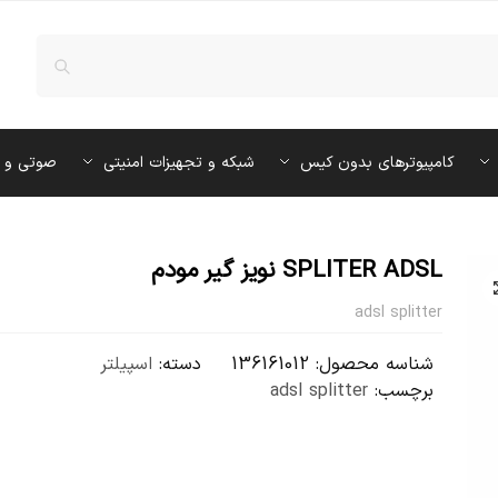
کامپیوترهای بدون کیس
شبکه و تجهیزات امنیتی
صوتی و 
SPLITER ADSL نویز گیر مودم
adsl splitter
شناسه محصول:
136161012
دسته:
اسپیلتر
برچسب:
adsl splitter