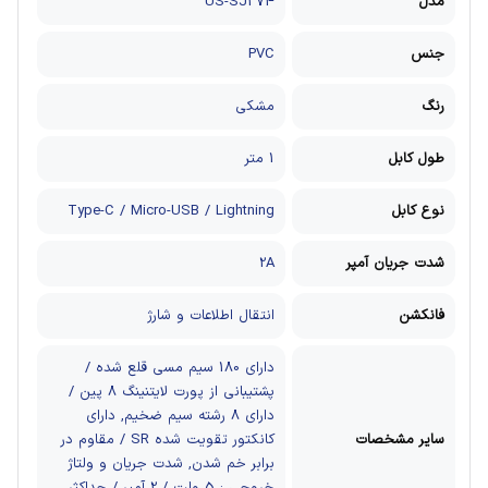
مدل
US-SJ374
جنس
PVC
رنگ
مشکی
طول کابل
1 متر
نوع کابل
Type-C / Micro-USB / Lightning
شدت جریان آمپر
2A
فانکشن
انتقال اطلاعات و شارژ
دارای 180 سیم مسی قلع شده /
پشتیبانی از پورت لایتنینگ 8 پین /
دارای 8 رشته سیم ضخیم, دارای
سایر مشخصات
کانکتور تقویت شده SR / مقاوم در
برابر خم شدن, شدت جریان و ولتاژ