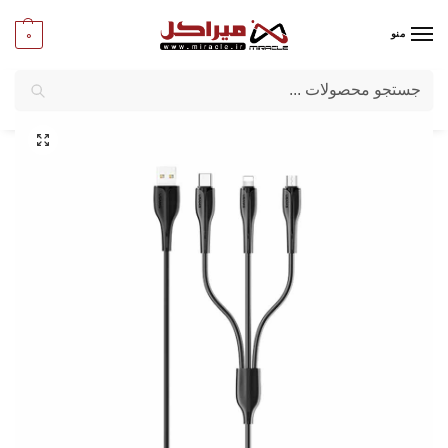
0
منو
جستجو
میراکل
/
تبلت و موبایل
/
لوازم جانبی موبایل وتبلت
/
کابل شارژر