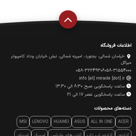
اطلاعات فروشگاه
خراسان شمالی، بجنورد، امیریه شمالی، نبش خیابان وداد کامپیوتر
میراکل
058-32249306
058-31554000
info [at] miracle [dot] ir
ساعت پاسخگویی صبح 8:30 الی 13:30
ساعت پاسخگویی عصر 17 الی 21
دسته‌های محصولات
MSI
LENOVO
HUAWEI
ASUS
ALL IN ONE
ACER
آداپتور
آداپتور لپ تاپ
آنتن‌ های وایرلس
اسپیکر
اسپیلتر