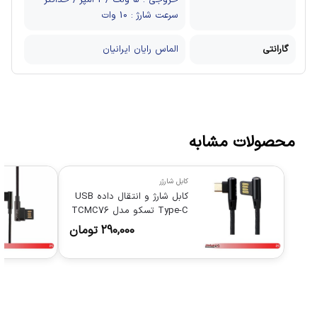
خروجی : 5 ولت / 2 آمپر / حداکثر
سرعت شارژ : 10 وات
گارانتی
الماس رایان ایرانیان
محصولات مشابه
کابل شارژر
کابل شارژ و انتقال داده USB
Type-C تسکو مدل TCMC76
290,000
تومان