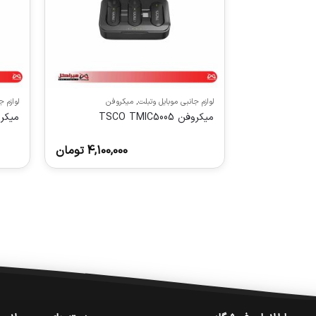
لوازم جانبی موبایل وتبلت
,
میکروفن
لوازم 
میکروفن TSCO TMIC5005
میکروفن 01
4,100,000
تومان