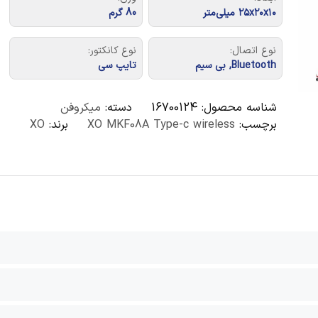
۲۵x۲۰x۱۰ میلی‌متر
80 گرم
نوع اتصال:
نوع کانکتور:
Bluetooth, بی سیم
تایپ سی
شناسه محصول:
16700124
دسته:
میکروفن
برچسب:
XO MKF08A Type-c wireless
برند:
XO