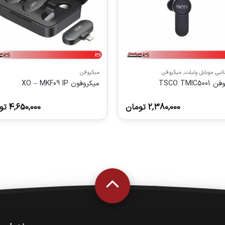
جانبی موبایل وتبلت
,
میکروفن
میکروفن
TSCO TMIC50
میکروفون XO – MKF09 IP
2,380,000
تومان
4,650,000
تو