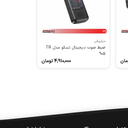
میکروفن
ضبط صوت دیجیتال تسکو مدل TR
905
مان
4,910,000
تومان