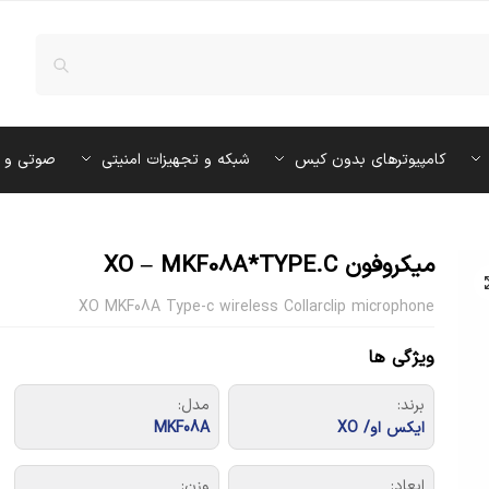
کامپیوترهای بدون کیس
شبکه و تجهیزات امنیتی
صوتی و 
میکروفون XO – MKF08A*TYPE.C
XO MKF08A Type-c wireless Collarclip microphone
ویژگی ها
برند:
مدل:
ایکس او/ XO
MKF08A
ابعاد:
وزن: