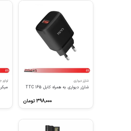
شارژر دیواری
لوازم 
شارژر دیواری به همراه کابل TTC 165
میکروفن 01
398,000
تومان