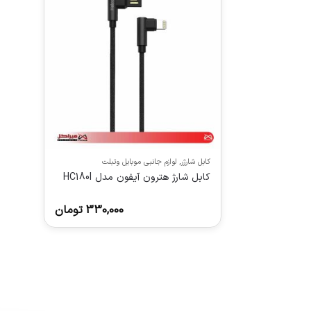
کابل شارژر
,
لوازم جانبی موبایل وتبلت
کابل شارژ هترون آیفون مدل HC180I
330,000
تومان