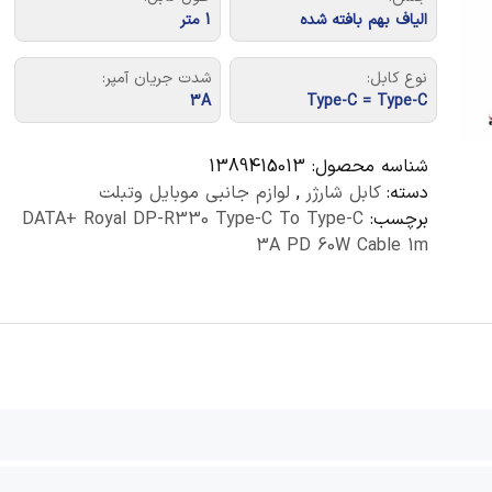
الیاف بهم بافته شده
1 متر
نوع کابل:
شدت جریان آمپر:
3A
Type-C = Type-C
شناسه محصول:
1389415013
دسته:
کابل شارژر
,
لوازم جانبی موبایل وتبلت
برچسب:
DATA+ Royal DP-R330 Type-C To Type-C
3A PD 60W Cable 1m