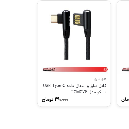
کابل شارژر
کابل شارژ و انتقال داده USB Type-C
تسکو مدل TCMC76
مان
290,000
تومان