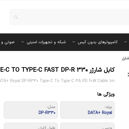
کامپیوترهای بدون کیس
شبکه و تجهیزات امنیتی
صوتی و 
ارژر
کابل شارژر DATA PLUST YPE-C TO TYPE-C FAST DP-R 330
ATA+ Royal DP-R330 Type-C To Type-C 3A PD 60W Cable 1m
ویژگی ها
برند:
مدل:
DP-R330
DATA+ Royal
جنس:
طول کابل: