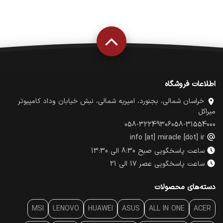
اطلاعات فروشگاه
خراسان شمالی، بجنورد، امیریه شمالی، نبش خیابان وداد کامپیوتر
میراکل
058-32249306
058-31554000
info [at] miracle [dot] ir
ساعت پاسخگویی صبح 8:30 الی 13:30
ساعت پاسخگویی عصر 17 الی 21
دسته‌های محصولات
MSI
LENOVO
HUAWEI
ASUS
ALL IN ONE
ACER