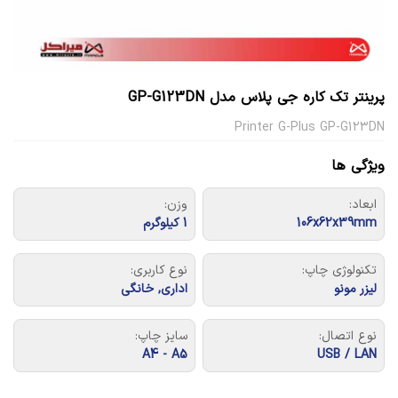
پرینتر تک کاره جی پلاس مدل GP-G123DN
Printer G-Plus GP-G123DN
ویژگی ها
ابعاد:
وزن:
106x62x39mm
1 کیلوگرم
تکنولوژی چاپ:
نوع کاربری:
لیزر مونو
اداری, خانگی
نوع اتصال:
سایز چاپ:
A4 - A5
USB / LAN