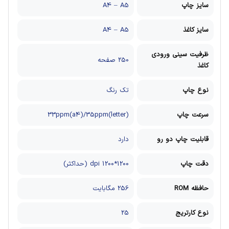
سایز چاپ
A4 – A5
سایز کاغذ
A4 – A5
ظرفیت سینی ورودی
250 صفحه
کاغذ
نوع چاپ
تک رنگ
سرعت چاپ
(letter)33ppm(a4)/35ppm
قابلیت چاپ دو رو
دارد
دقت چاپ
1200*1200 dpi (حداکثر)
حافظه ROM
256 مگابایت
نوع کارتریج
25