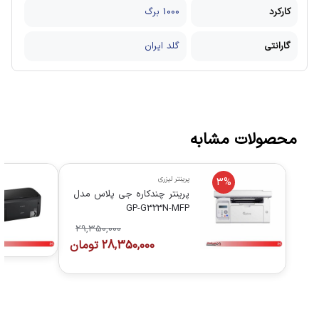
کارکرد
1000 برگ
گارانتی
گلد ایران
محصولات مشابه
پرینتر لیزری
3%
پرینتر چندکاره جی پلاس مدل
GP-G323N-MFP
29,350,000
28,350,000
تومان