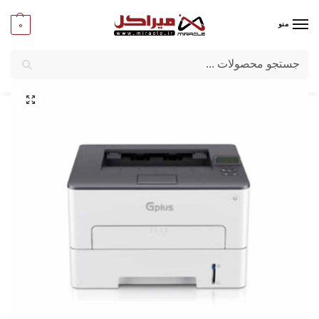
0
منو
جستجو
میراکل
/
ماشین‌ های اداری
/
لوازم اداری
/
پرینتر لیزری