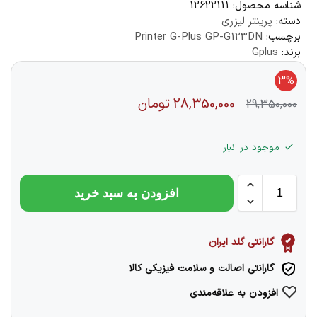
شناسه محصول:
12622111
دسته:
پرینتر لیزری
برچسب:
Printer G-Plus GP-G123DN
برند:
Gplus
3%
28,350,000
تومان
29,350,000
موجود در انبار
افزودن به سبد خرید
گارانتی گلد ایران
گارانتی اصالت و سلامت فیزیکی کالا
افزودن به علاقه‌مندی