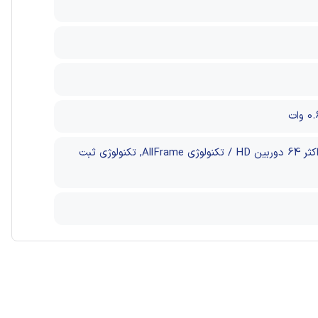
Advanced Format (AF) / Annualized workload rating: 180TB/yr – MTBF: 1,000,000, پشتیبانی از حداکثر 64 دوربین HD / تکنولوژی AllFrame, تکنولوژی ثبت