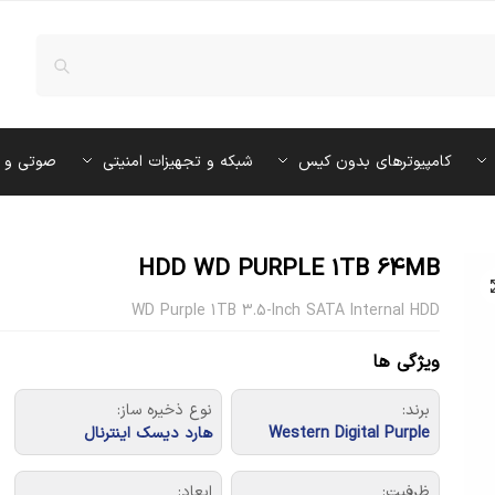
کامپیوترهای بدون کیس
شبکه و تجهیزات امنیتی
صوتی و 
HDD WD PURPLE 1TB 64MB
WD Purple 1TB 3.5-Inch SATA Internal HDD
ویژگی ها
برند:
نوع ذخیره ساز:
Western Digital Purple
هارد دیسک اینترنال
ظرفیت:
ابعاد: