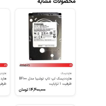
محصولات مشابه
هارددیسک
هاردد
هارددیسک لپ تاپ توشیبا مدل BF100
ظرفیت 1 ترابایت
ظرفیت 8 ت
14,400,000
تومان