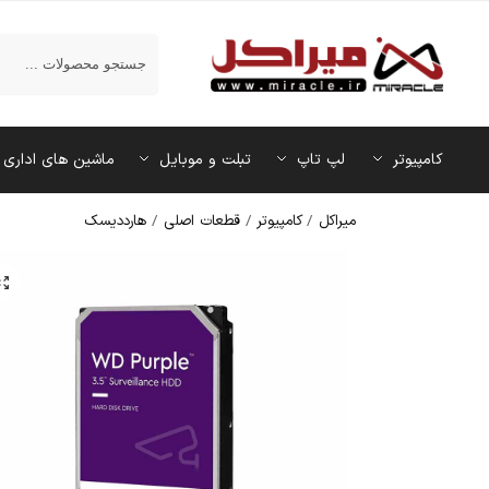
جستجو
کامپیوتر
لپ تاپ
تبلت و موبایل
ماشین‌ های اداری
میراکل
/
کامپیوتر
/
قطعات اصلی
/
هارددیسک