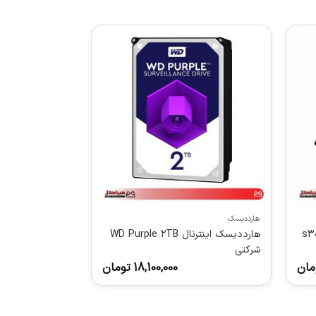
هارددیسک
نترنال توشیبا مدل s300
هارددیسک اینترنال WD Purple ۲TB
شرکتی
مان
18,100,000
تومان