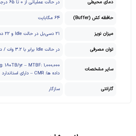
دمای محیطی
در حالت عملیاتی از 0 تا 65 درجه، در حالت Seek از 40- تا 70 درجه سانتی‌گراد
حافظه کش (Buffer)
64 مگابایت
میزان نویز
21 دسی‌بل در حالت Idle و 22 دسی‌بل در حالت Seek
توان مصرفی
در حالت Idle برابر با 3.2 وات / در حالت Read/Write برابر با 3.8 وات / در حالت Standby و Sleep برابر با 0.6 وات
سایر مشخصات
داده ها: CMR – دارای استاندارد RoHS Compliant
گارانتی
سازگار