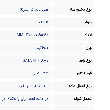
نوع ذخیره ساز
هارد دیسک اینترنال
ظرفیت
1ترابایت
ابعاد
26.1×101.6×147 MM
وزن
450گرم
نوع رابط
SATA III 6 Gb/s
فرم فاکتور
3.5 اینچی
نرخ انتقال داده
110 مگابایت بر ثانیه
تحمل شوک
در حالت read برابر با 65Gs, در حالت عملیاتی (read/write) برابر با 30Gs / در حالت غیر عملیاتی برابر با 250Gs