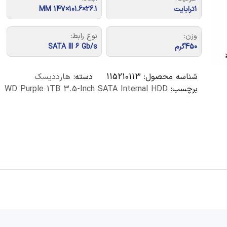
1ترابایت
26.1×101.6×147 MM
وزن:
نوع رابط:
450گرم
SATA III 6 Gb/s
شناسه محصول:
115210113
دسته:
هارددیسک
برچسب:
WD Purple 1TB 3.5-Inch SATA Internal HDD