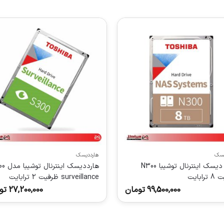
یسک
هارددیسک
هارد دیسک اینترنال توشیبا N300
هارددیسک ای
رابایت
surveillance ظرفیت 2 ترابایت
99,500,000
تومان
27,200,000
تو