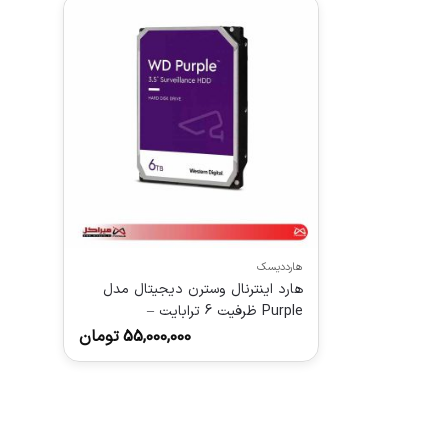
هارددیسک
هارد اینترنال وسترن دیجیتال مدل
Purple ظرفیت 6 ترابایت –
256مگابایت
55,000,000
تومان