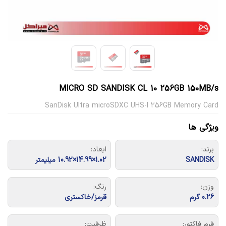
MICRO SD SANDISK CL 10 256GB 150MB/s
SanDisk Ultra microSDXC UHS-I 256GB Memory Card
ویژگی ها
برند:
ابعاد:
SANDISK
1.02×14.99×10.92 میلیمتر
وزن:
رنگ:
0.26 گرم
قرمز/خاکستری
فرم فاکتور:
ظرفیت: