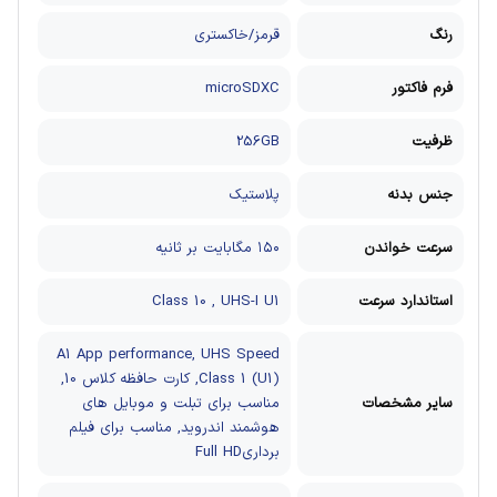
رنگ
قرمز/خاکستری
فرم فاکتور
microSDXC
ظرفیت
256GB
جنس بدنه
پلاستیک
سرعت خواندن
۱۵۰ مگابایت بر ثانیه
استاندارد سرعت
Class 10 , UHS-I U1
A1 App performance, UHS Speed
Class 1 (U1), کارت حافظه کلاس 10,
سایر مشخصات
مناسب برای تبلت و موبایل های
هوشمند اندروید, مناسب برای فیلم
برداریFull HD