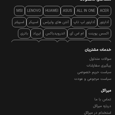
MSI
LENOVO
HUAWEI
ASUS
ALL IN ONE
ACER
آداپتور
آداپتور لپ تاپ
آنتن‌ های وایرلس
اسپیکر
اسپیلتر
اکسس پوینت
ام اس آی
اندرویدباکس
ایرپاد
باتری
بارکد خوان
برند لپ تاپ
پاور
پاور بانک
پایه خنک کننده
خدمات مشتریان
پایه سقفی
پایه نگهدارنده
پچ کورد شبکه
پد موس
پردازنده
سوالات متداول
پیگیری سفارشات
پرده نمایش
پرینتر حرارتی
پرینتر لیبل - بارکد
پرینتر لیزری
سیاست حریم خصوصی
تبلت و موبایل
تجهیزات پسیو شبکه
تلفن رومیزی تحت شبکه
سیاست مرجوعی و عودت
تلویزیون
چراغ مطالعه
حافظه SSD
خمیر سیلیکون
میراکل
تماس با ما
درایو نوری
درایو نوری اکسترنال
دستگاه حضور غیاب
درباره میراکل
دستگاه ضبط تصاویر
دسته بازی
دوربین مدار بسته
رک
استخدام در میراکل