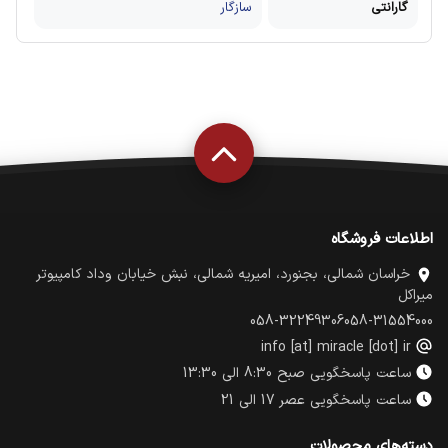
گارانتی
سازگار
اطلاعات فروشگاه
خراسان شمالی، بجنورد، امیریه شمالی، نبش خیابان وداد کامپیوتر
میراکل
058-32249306
058-31554000
info [at] miracle [dot] ir
ساعت پاسخگویی صبح 8:30 الی 13:30
ساعت پاسخگویی عصر 17 الی 21
دسته‌های محصولات