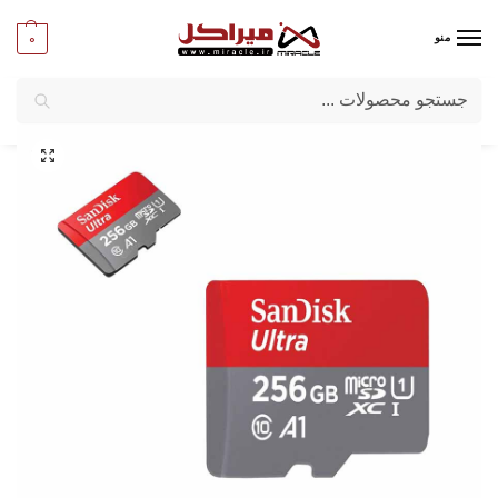
0
منو
جستجو
میراکل
/
تبلت و موبایل
/
لوازم جانبی موبایل وتبلت
/
کارت حافظه