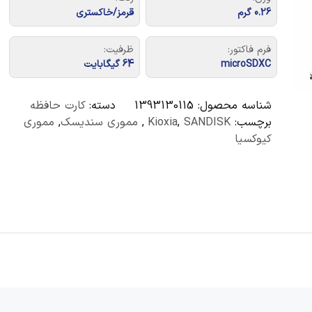
0.26 گرم
قرمز/خاکستری
فرم فاکتور:
ظرفیت:
microSDXC
64 گیگابایت
شناسه محصول:
1393130115
دسته:
کارت حافظه
برچسب:
SANDISK
,
Kioxia
,
مموری سندیسک
,
مموری
کیوکسیا