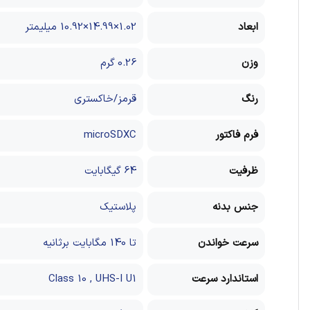
ابعاد
1.02×14.99×10.92 میلیمتر
وزن
0.26 گرم
رنگ
قرمز/خاکستری
فرم فاکتور
microSDXC
ظرفیت
64 گیگابایت
جنس بدنه
پلاستیک
سرعت خواندن
تا 140 مگابایت برثانیه
استاندارد سرعت
Class 10 , UHS-I U1