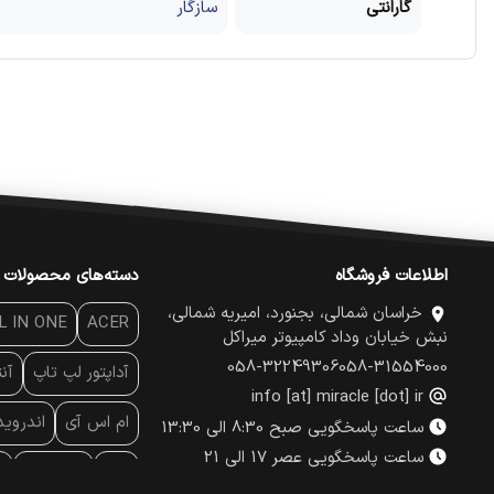
گارانتی
سازگار
اطلاعات فروشگاه
دسته‌های محصولات
خراسان شمالی، بجنورد، امیریه شمالی،
L IN ONE
ACER
نبش خیابان وداد کامپیوتر میراکل
058-32249306
058-31554000
آداپتور لپ تاپ
آن
info [at] miracle [dot] ir
ام اس آی
اندروی
ساعت پاسخگویی صبح 8:30 الی 13:30
ساعت پاسخگویی عصر 17 الی 21
پاور
پاور بانک
پ