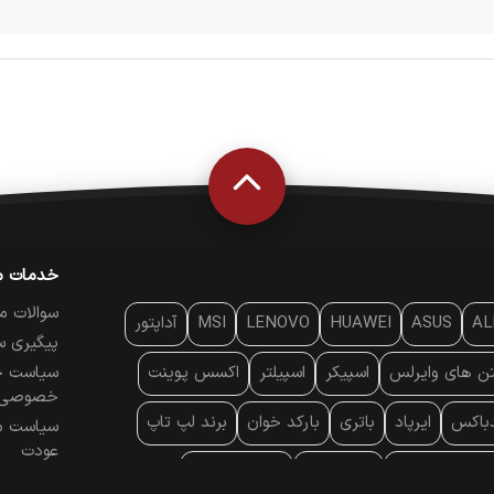
خدمات م
سوالات م
AL
ASUS
HUAWEI
LENOVO
MSI
آداپتور
پیگیری س
تن‌ های وایرلس
اسپیکر
اسپیلتر
اکسس پوینت
سیاست ح
خصوصی
دباکس
ایرپاد
باتری
بارکد خوان
برند لپ تاپ
سیاست م
عودت
ایه خنک کننده
پایه سقفی
پایه نگهدارنده