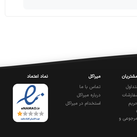
شتریان
میراکل
نماد اعتماد
تداول
تماس با ما
فارشات
درباره میراکل
ریم
استخدام در میراکل
رجوعی و