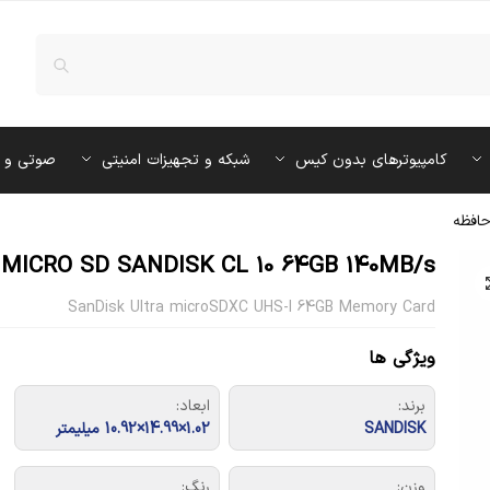
کامپیوترهای بدون کیس
شبکه و تجهیزات امنیتی
صوتی و 
حافظه
MICRO SD SANDISK CL 10 64GB 140MB/s
SanDisk Ultra microSDXC UHS-I 64GB Memory Card
ویژگی ها
برند:
ابعاد:
SANDISK
1.02×14.99×10.92 میلیمتر
وزن:
رنگ: