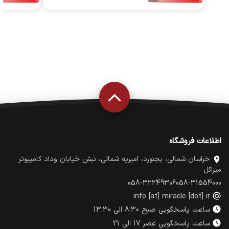
اطلاعات فروشگاه
خراسان شمالی، بجنورد، امیریه شمالی، نبش خیابان وداد کامپیوتر
میراکل
058-32249306
058-31554000
info [at] miracle [dot] ir
ساعت پاسخگویی صبح 8:30 الی 13:30
ساعت پاسخگویی عصر 17 الی 21