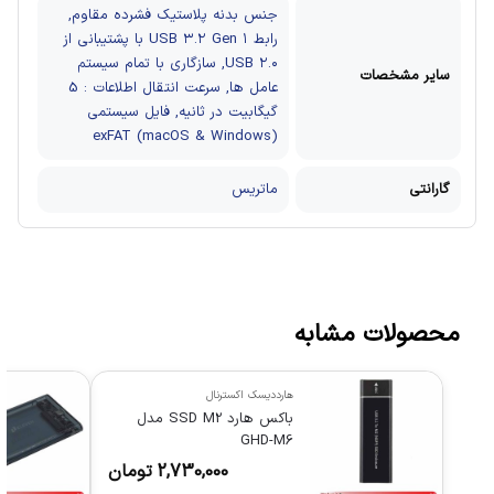
جنس بدنه پلاستیک فشرده مقاوم,
رابط USB ۳.۲ Gen ۱ با پشتیبانی از
USB ۲.۰, سازگاری با تمام سیستم
سایر مشخصات
عامل ها, سرعت انتقال اطلاعات : 5
گیگابیت در ثانیه, فایل سیستمی
exFAT (macOS & Windows)
گارانتی
ماتریس
محصولات مشابه
هارددیسک اکسترنال
باکس هارد SSD M2 مدل
GHD-M6
2,730,000
تومان