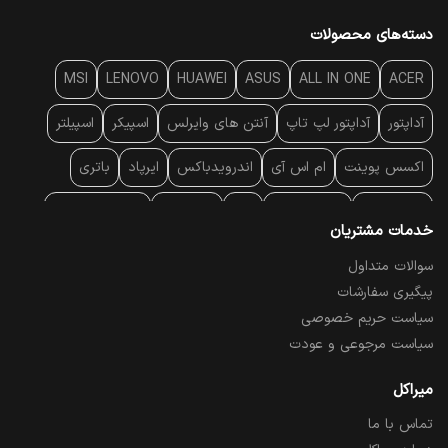
دسته‌های محصولات
MSI
LENOVO
HUAWEI
ASUS
ALL IN ONE
ACER
آداپتور
آداپتور لپ تاپ
آنتن‌ های وایرلس
اسپیکر
اسپیلتر
اکسس پوینت
ام اس آی
اندرویدباکس
ایرپاد
باتری
بارکد خوان
برند لپ تاپ
پاور
پاور بانک
پایه خنک کننده
خدمات مشتریان
پایه سقفی
پایه نگهدارنده
پچ کورد شبکه
پد موس
پردازنده
سوالات متداول
پیگیری سفارشات
پرده نمایش
پرینتر حرارتی
پرینتر لیبل - بارکد
پرینتر لیزری
سیاست حریم خصوصی
تبلت و موبایل
تجهیزات پسیو شبکه
تلفن رومیزی تحت شبکه
سیاست مرجوعی و عودت
تلویزیون
چراغ مطالعه
حافظه SSD
خمیر سیلیکون
میراکل
تماس با ما
درایو نوری
درایو نوری اکسترنال
دستگاه حضور غیاب