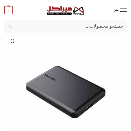
0
منو
جستجو
میراکل
/
کامپیوتر
/
قطعات جانبی
/
هارددیسک اکسترنال