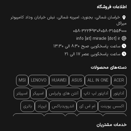
اطلاعات فروشگاه
خراسان شمالی، بجنورد، امیریه شمالی، نبش خیابان وداد کامپیوتر
میراکل
058-32249306
058-31554000
info [at] miracle [dot] ir
ساعت پاسخگویی صبح 8:30 الی 13:30
ساعت پاسخگویی عصر 17 الی 21
دسته‌های محصولات
MSI
LENOVO
HUAWEI
ASUS
ALL IN ONE
ACER
آداپتور
آداپتور لپ تاپ
آنتن‌ های وایرلس
اسپیکر
اسپیلتر
اکسس پوینت
ام اس آی
اندرویدباکس
ایرپاد
باتری
بارکد خوان
برند لپ تاپ
پاور
پاور بانک
پایه خنک کننده
خدمات مشتریان