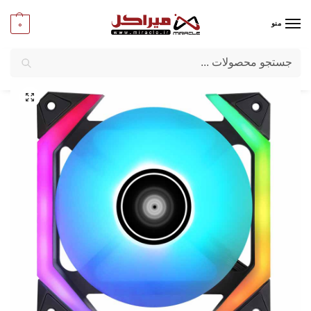
0
منو
جستجو
میراکل
/
کامپیوتر
/
قطعات اصلی
/
فن پردازنده