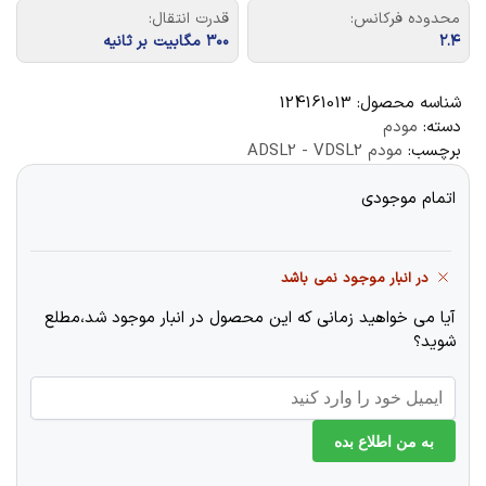
محدوده فرکانس:
قدرت انتقال:
۲.۴
۳۰۰ مگابیت بر ثانیه
شناسه محصول:
124161013
دسته:
مودم
برچسب:
مودم ADSL2 - VDSL2
اتمام موجودی
در انبار موجود نمی باشد
آیا می خواهید زمانی که این محصول در انبار موجود شد،مطلع
شوید؟
به من اطلاع بده