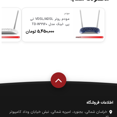
مودم
مودم روتر VDSL/ADSL تی
پی -لینک مدل TD-W9960
5,450,000
تومان
اطلاعات فروشگاه
خراسان شمالی، بجنورد، امیریه شمالی، نبش خیابان وداد کامپیوتر