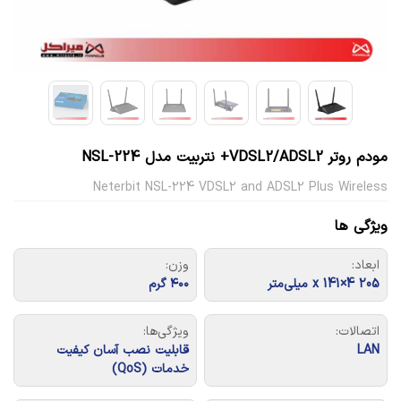
مودم روتر VDSL2/ADSL2+ نتربیت مدل NSL-224
Neterbit NSL-224 VDSL2 and ADSL2 Plus Wireless
ویژگی ها
ابعاد:
وزن:
205 x 141×4 میلی‌متر
۴۰۰ گرم
اتصالات:
ویژگی‌ها:
LAN
قابلیت نصب آسان کیفیت
خدمات (QoS)