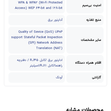
WPA & WPA۲ (Wi-Fi Protected
امنیت بی‌سیم
Access) WEP ۶۴-bit and ۱۲۸-bit
منبع تغذیه
آداپتور برق
Quality of Sevice (QoS) UPnP
support Stateful Packet Inspection
سایر مشخصات
(SPI) Network Address
Translation (NAT)
اداپتور برق /کابل RJ45 / دفترچه
اقلام همراه دستگاه
راهنما/کابل RJ11/اسپلیتر
گارانتی
آونگ
محصولات مشابه