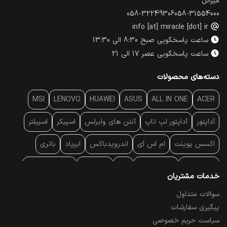
میراکل
058-32249306
058-31554000
info [at] miracle [dot] ir
ساعت پاسخگویی صبح 8:30 الی 13:30
ساعت پاسخگویی عصر 17 الی 21
دسته‌های محصولات
MSI
LENOVO
HUAWEI
ASUS
ALL IN ONE
ACER
آداپتور
آداپتور لپ تاپ
آنتن‌ های وایرلس
اسپیکر
اسپیلتر
اکسس پوینت
ام اس آی
اندرویدباکس
ایرپاد
باتری
بارکد خوان
برند لپ تاپ
پاور
پاور بانک
پایه خنک کننده
خدمات مشتریان
پایه سقفی
پایه نگهدارنده
پچ کورد شبکه
پد موس
پردازنده
سوالات متداول
پیگیری سفارشات
پرده نمایش
پرینتر حرارتی
پرینتر لیبل - بارکد
پرینتر لیزری
سیاست حریم خصوصی