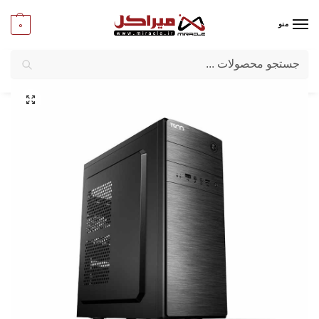
0
منو
جستجو
میراکل
/
کامپیوتر
/
قطعات اصلی
/
کیس