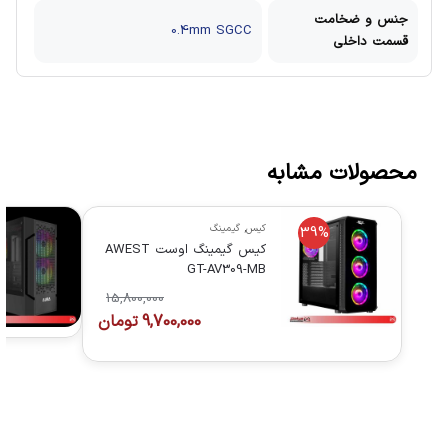
جنس و ضخامت
0.4mm SGCC
قسمت داخلی
محصولات مشابه
کیس
,
گیمینگ
39%
کیس گیمینگ اوست AWEST
GT-AV309-MB
15,800,000
9,700,000
تومان