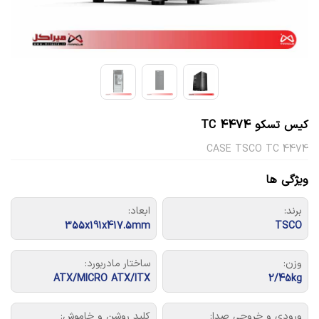
کیس تسکو TC 4474
CASE TSCO TC 4474
ویژگی ها
برند:
ابعاد:
355x191x417.5mm
TSCO
وزن:
ساختار مادربورد:
ATX/MICRO ATX/ITX
2/45kg
ورودی و خروجی صدا:
کلید روشن و خاموش: