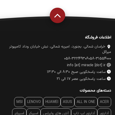
اطلاعات فروشگاه
خراسان شمالی، بجنورد، امیریه شمالی، نبش خیابان وداد کامپیوتر
میراکل
058-32249306
058-31554000
info [at] miracle [dot] ir
ساعت پاسخگویی صبح 8:30 الی 13:30
ساعت پاسخگویی عصر 17 الی 21
دسته‌های محصولات
MSI
LENOVO
HUAWEI
ASUS
ALL IN ONE
ACER
آداپتور
آداپتور لپ تاپ
آنتن‌ های وایرلس
اسپیکر
اسپیلتر