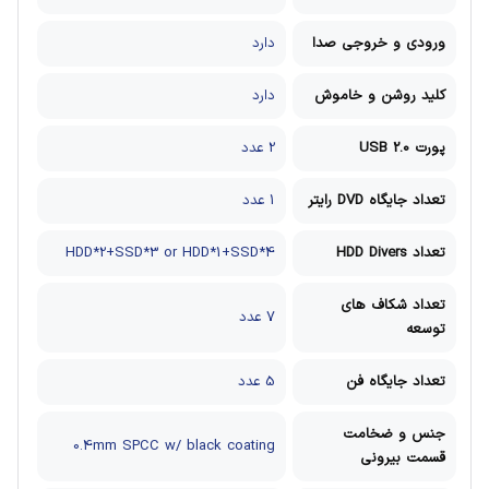
ورودی و خروجی صدا
دارد
کلید روشن و خاموش
دارد
پورت USB 2.0
2 عدد
تعداد جایگاه DVD رایتر
1 عدد
تعداد HDD Divers
HDD*2+SSD*3 or HDD*1+SSD*4
تعداد شکاف های
7 عدد
توسعه
تعداد جایگاه فن
5 عدد
جنس و ضخامت
0.4mm SPCC w/ black coating
قسمت بیرونی