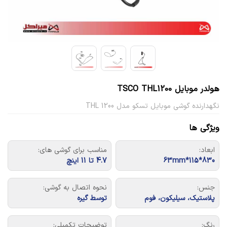
هولدر موبایل TSCO THL1200
نگهدارنده گوشی موبایل تسکو مدل THL 1200
ویژگی ها
ابعاد:
مناسب برای گوشی های:
830*115*63mm
4.7 تا 11 اینچ
جنس:
نحوه اتصال به گوشی:
پلاستیک، سیلیکون، فوم
توسط گیره
رنگ:
توضیحات تکمیلی: