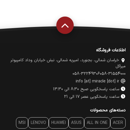
اطلاعات فروشگاه
خراسان شمالی، بجنورد، امیریه شمالی، نبش خیابان وداد کامپیوتر
میراکل
058-32249306
058-31554000
info [at] miracle [dot] ir
ساعت پاسخگویی صبح 8:30 الی 13:30
ساعت پاسخگویی عصر 17 الی 21
دسته‌های محصولات
MSI
LENOVO
HUAWEI
ASUS
ALL IN ONE
ACER