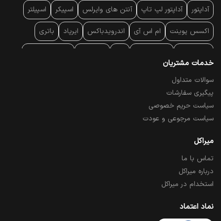
آداپتور
آداپتور لپ تاپ
آنتن‌ های وایرلس
اسپیکر
اسپیلتر
اکسس پوینت
ام اس آی
اندرویدباکس
ایرپاد
باتری
بارکد خوان
برند لپ تاپ
پاور
پاور بانک
پایه خنک کننده
خدمات مشتریان
پایه سقفی
پایه نگهدارنده
پچ کورد شبکه
پد موس
پردازنده
سوالات متداول
پیگیری سفارشات
پرده نمایش
پرینتر حرارتی
پرینتر لیبل - بارکد
پرینتر لیزری
سیاست حریم خصوصی
تبلت و موبایل
تجهیزات پسیو شبکه
تلفن رومیزی تحت شبکه
سیاست مرجوعی و عودت
تلویزیون
چراغ مطالعه
حافظه SSD
خمیر سیلیکون
میراکل
تماس با ما
درایو نوری
درایو نوری اکسترنال
دستگاه حضور غیاب
درباره میراکل
دستگاه ضبط تصاویر
دسته بازی
دوربین مدار بسته
رک
استخدام در میراکل
رم کامپیوتر
رم لپ تاپ
ریبون و رول حرارتی
ساعت هوشمند
نماد اعتماد