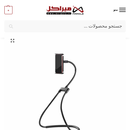
0
منو
جستجو
میراکل
/
پایه نگهدارنده