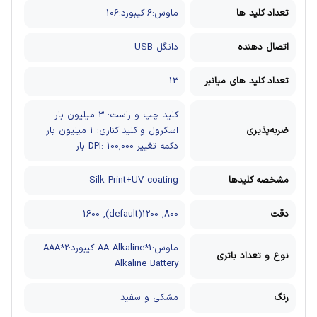
تعداد کلید ها
ماوس:6
کیبورد:106
اتصال دهنده
دانگل USB
تعداد کلید های میانبر
13
کلید چپ و راست: 3 میلیون بار
ضربه‌پذیری
اسکرول و کلید کناری: 1 میلیون بار
دکمه تغییر DPI: 100,000 بار
مشخصه کلیدها
Silk Print+UV coating
دقت
800, 1200(default), 1600
ماوس:1*AA Alkaline
کیبورد:2*AAA
نوع و تعداد باتری
Alkaline Battery
رنگ
مشکی و سفید