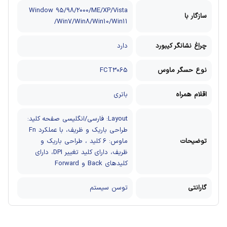
Window 95/98/2000/ME/XP/Vista
سازگار با
/Win7/Win8/Win10/Win11
چراغ نشانگر کیبورد
دارد
نوع حسگر ماوس
FCT3065
اقلام همراه
باتری
Layout: فارسی/انگلیسی
صفحه کلید:
طراحی باریک و ظریف، با عملکرد Fn
توضیحات
ماوس: 6 کلید ، طراحی باریک و
ظریف، دارای کلید تغییر DPI، دارای
کلیدهای Back و Forward
گارانتی
توسن سیستم