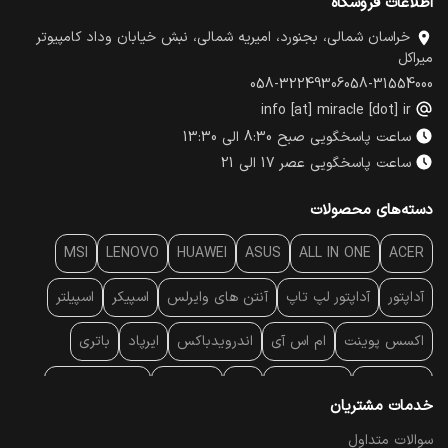
اطلاعات فروشگاه
خراسان شمالی، بجنورد، امیریه شمالی، نبش خیابان وداد کامپیوتر
میراکل
058-32249306
058-31554000
info [at] miracle [dot] ir
ساعت پاسخگویی صبح 8:30 الی 13:30
ساعت پاسخگویی عصر 17 الی 21
دسته‌های محصولات
MSI
LENOVO
HUAWEI
ASUS
ALL IN ONE
ACER
آداپتور
آداپتور لپ تاپ
آنتن‌ های وایرلس
اسپیکر
اسپیلتر
اکسس پوینت
ام اس آی
اندرویدباکس
ایرپاد
باتری
بارکد خوان
برند لپ تاپ
پاور
پاور بانک
پایه خنک کننده
خدمات مشتریان
پایه سقفی
پایه نگهدارنده
پچ کورد شبکه
پد موس
پردازنده
سوالات متداول