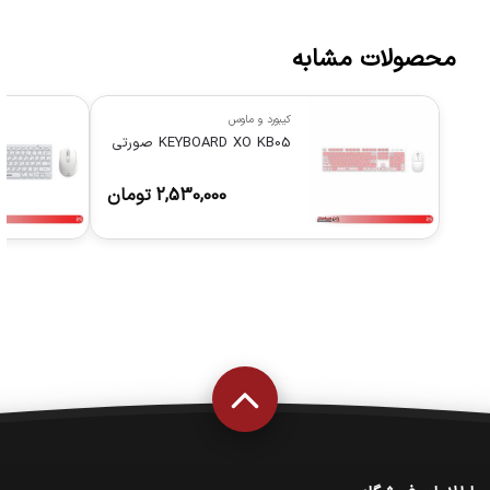
محصولات مشابه
کیبورد و ماوس
KEYBOARD XO KB05 صورتی
2,530,000
تومان