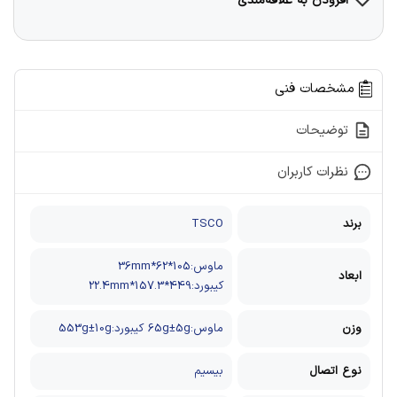
افزودن به علاقه‌مندی
مشخصات فنی
توضیحات
نظرات کاربران
برند
TSCO
ماوس:105*62*36mm
ابعاد
کیبورد:449*157.3*22.4mm
وزن
ماوس:65g±5g کیبورد:553g±10g
نوع اتصال
بیسیم