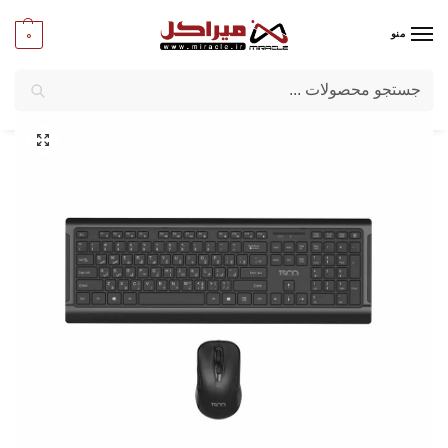
0
منو
جستجو
میراکل
/
کامپیوتر
/
قطعات جانبی
/
کیبورد و ماوس