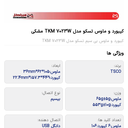
کیبورد و ماوس تسکو مدل TKM 7023W مشکی
کیبورد و ماوس بی سیم تسکو مدل TKM 7023W
ویژگی ها
برند:
ابعاد:
TSCO
ماوس:105*62*36mm
کیبورد:449*157.3*22.4mm
وزن:
نوع اتصال:
ماوس:65g±5g
بیسیم
کیبورد:553g±10g
تعداد کلید ها:
اتصال دهنده:
ماوس:6 کیبورد:106
دانگل USB