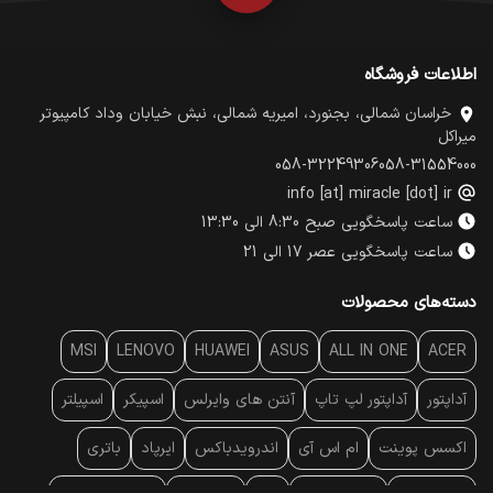
اطلاعات فروشگاه
خراسان شمالی، بجنورد، امیریه شمالی، نبش خیابان وداد کامپیوتر
میراکل
058-32249306
058-31554000
info [at] miracle [dot] ir
ساعت پاسخگویی صبح 8:30 الی 13:30
ساعت پاسخگویی عصر 17 الی 21
دسته‌های محصولات
MSI
LENOVO
HUAWEI
ASUS
ALL IN ONE
ACER
آداپتور
آداپتور لپ تاپ
آنتن‌ های وایرلس
اسپیکر
اسپیلتر
اکسس پوینت
ام اس آی
اندرویدباکس
ایرپاد
باتری