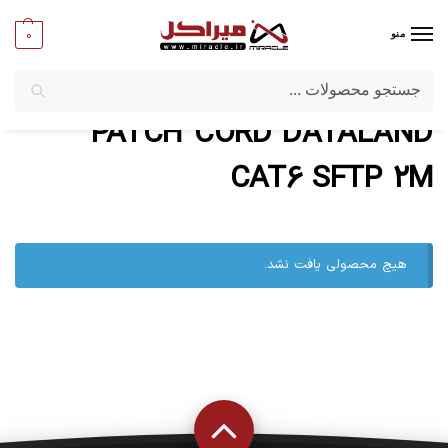
0
منو
جستجو
میراکل
/
محصولات برچسب خورده "PATCH CORD DATALAND CAT6 SFTP 2M"
PATCH CORD DATALAND
CAT6 SFTP 2M
هیچ محصولی یافت نشد.