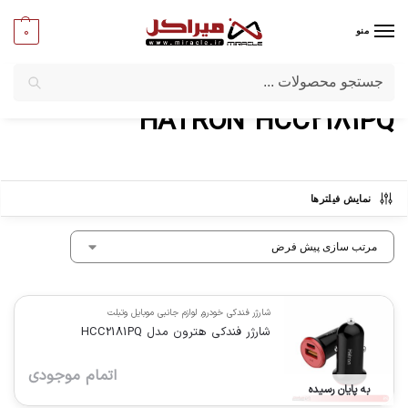
0
منو
جستجو
میراکل
/
محصولات برچسب خورده "HATRON HCC2181PQ"
HATRON HCC2181PQ
نمایش فیلترها
شارژر فندکی خودرو
,
لوازم جانبی موبایل وتبلت
شارژر فندکی هترون مدل HCC2181PQ
اتمام موجودی
به پایان رسیده