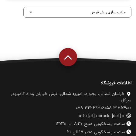
اطلاعات فروشگاه
خراسان شمالی، بجنورد، امیریه شمالی، نبش خیابان وداد کامپیوتر
میراکل
058-32249306
058-31554000
info [at] miracle [dot] ir
ساعت پاسخگویی صبح 8:30 الی 13:30
ساعت پاسخگویی عصر 17 الی 21