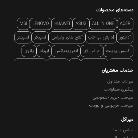
دسته‌های محصولات
MSI
LENOVO
HUAWEI
ASUS
ALL IN ONE
ACER
آداپتور
آداپتور لپ تاپ
آنتن‌ های وایرلس
اسپیکر
اسپیلتر
اکسس پوینت
ام اس آی
اندرویدباکس
ایرپاد
باتری
بارکد خوان
برند لپ تاپ
پاور
پاور بانک
پایه خنک کننده
خدمات مشتریان
پایه سقفی
پایه نگهدارنده
پچ کورد شبکه
پد موس
پردازنده
سوالات متداول
پیگیری سفارشات
پرده نمایش
پرینتر حرارتی
پرینتر لیبل - بارکد
پرینتر لیزری
سیاست حریم خصوصی
تبلت و موبایل
تجهیزات پسیو شبکه
تلفن رومیزی تحت شبکه
سیاست مرجوعی و عودت
تلویزیون
چراغ مطالعه
حافظه SSD
خمیر سیلیکون
میراکل
تماس با ما
درایو نوری
درایو نوری اکسترنال
دستگاه حضور غیاب