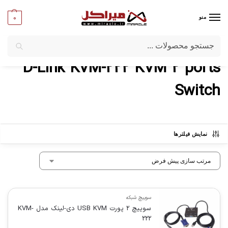
0
منو
جستجو
میراکل
/
محصولات برچسب خورده "D-Link KVM-222 KVM 2 ports Switch"
D-Link KVM-222 KVM 2 ports
Switch
نمایش فیلترها
سوییچ شبکه
سوییچ 2 پورت USB KVM دی-لینک مدل KVM-
222