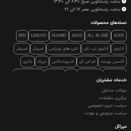
ساعت پاسخگویی صبح 8:30 الی 13:30
ساعت پاسخگویی عصر 17 الی 21
دسته‌های محصولات
MSI
LENOVO
HUAWEI
ASUS
ALL IN ONE
ACER
آداپتور
آداپتور لپ تاپ
آنتن‌ های وایرلس
اسپیکر
اسپیلتر
اکسس پوینت
ام اس آی
اندرویدباکس
ایرپاد
باتری
بارکد خوان
برند لپ تاپ
پاور
پاور بانک
پایه خنک کننده
خدمات مشتریان
پایه سقفی
پایه نگهدارنده
پچ کورد شبکه
پد موس
پردازنده
سوالات متداول
پیگیری سفارشات
پرده نمایش
پرینتر حرارتی
پرینتر لیبل - بارکد
پرینتر لیزری
سیاست حریم خصوصی
تبلت و موبایل
تجهیزات پسیو شبکه
تلفن رومیزی تحت شبکه
سیاست مرجوعی و عودت
تلویزیون
چراغ مطالعه
حافظه SSD
خمیر سیلیکون
میراکل