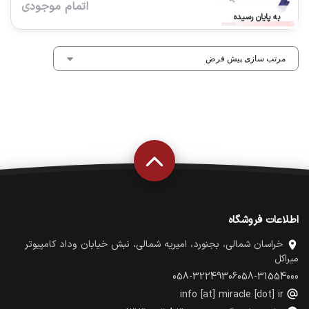
اتمام موجودی
به پایان رسیده
اطلاعات فروشگاه
خراسان شمالی، بجنورد، امیریه شمالی، نبش خیابان وداد کامپیوتر
میراکل
058-32249306
058-31554000
info [at] miracle [dot] ir