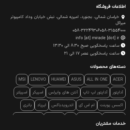
اطلاعات فروشگاه
خراسان شمالی، بجنورد، امیریه شمالی، نبش خیابان وداد کامپیوتر
میراکل
058-32249306
058-31554000
info [at] miracle [dot] ir
ساعت پاسخگویی صبح 8:30 الی 13:30
ساعت پاسخگویی عصر 17 الی 21
دسته‌های محصولات
MSI
LENOVO
HUAWEI
ASUS
ALL IN ONE
ACER
آداپتور
آداپتور لپ تاپ
آنتن‌ های وایرلس
اسپیکر
اسپیلتر
اکسس پوینت
ام اس آی
اندرویدباکس
ایرپاد
باتری
بارکد خوان
برند لپ تاپ
پاور
پاور بانک
پایه خنک کننده
خدمات مشتریان