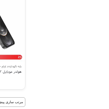
پایه نگهدارنده
,
لوازم 
هولدر موبایل TSCO THL1222