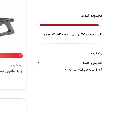
محدوده قیمت
قیمت:
380,000 تومان
—
3,530,000 تومان
وضعیت
نمایش همه
پایه نگهدارنده
فقط محصولات موجود
پایه مانیتور تسکو م