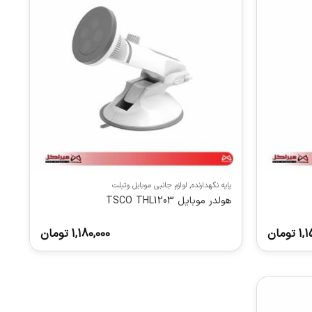
پایه نگهدارنده
,
لوازم جانبی موبایل وتبلت
هولدر موبایل TSCO THL1203
1,1
تومان
1,180,000
تومان