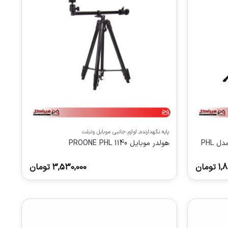
پایه نگهدارنده
,
لوازم جانبی موبایل وتبلت
سه‌پایه موبایل و دوربین PROONE مدل PHL
هولدر موبایل PROONE PHL 1140
1,8
تومان
3,530,000
تومان