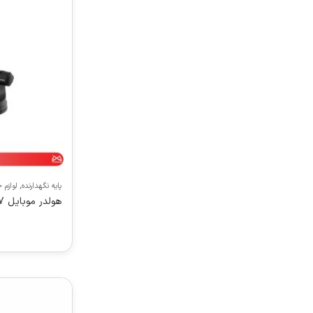
پایه نگهدارنده
,
لوازم 
هولدر موبایل PROONE PHL 1187