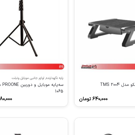
پایه نگهدارنده
,
لوازم جانبی موبایل وتبلت
دل TMS 2004
1065
640,000
تومان
80,000